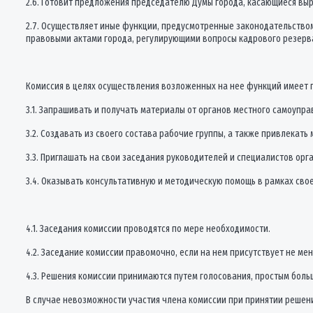
2.6. Готовит предложения председателю Думы города, касающиеся вы
2.7. Осуществляет иные функции, предусмотренные законодательство
правовыми актами города, регулирующими вопросы кадрового резерв
Комиссия в целях осуществления возложенных на нее функций имеет 
3.1. Запрашивать и получать материалы от органов местного самоупр
3.2. Создавать из своего состава рабочие группы, а также привлекат
3.3. Приглашать на свои заседания руководителей и специалистов орг
3.4. Оказывать консультативную и методическую помощь в рамках сво
4.1. Заседания комиссии проводятся по мере необходимости.
4.2. Заседание комиссии правомочно, если на нем присутствует не ме
4.3. Решения комиссии принимаются путем голосования, простым бол
В случае невозможности участия члена комиссии при принятии решени