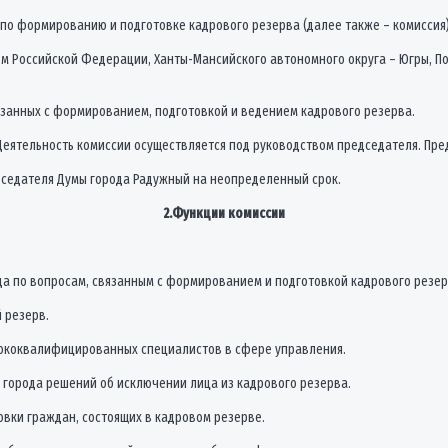
 по формированию и подготовке кадрового резерва (далее также – комиссия)
твом Российской Федерации, Ханты-Мансийского автономного округа – Югры,
вязанных с формированием, подготовкой и ведением кадрового резерва.
. Деятельность комиссии осуществляется под руководством председателя. Пре
дседателя Думы города Радужный на неопределенный срок.
2.Функции комиссии
ода по вопросам, связанным с формированием и подготовкой кадрового резер
 резерв.
сококвалифицированных специалистов в сфере управления.
 города решений об исключении лица из кадрового резерва.
овки граждан, состоящих в кадровом резерве.