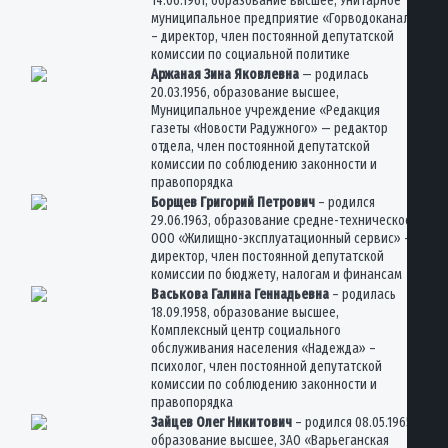
14.06.1961, образование высшее, Унитарное
муниципальное предприятие «Горводоканал»
– директор, член постоянной депутатской
комиссии по социальной политике
Аржаная Зина Яковлевна
— родилась
20.03.1956, образование высшее,
Муниципальное учреждение «Редакция
газеты «Новости Радужного» — редактор
отдела, член постоянной депутатской
комиссии по соблюдению законности и
правопорядка
Борщев Григорий Петрович
– родился
29.06.1963, образование средне-техническое,
ООО «Жилищно-эксплуатационный сервис» –
директор, член постоянной депутатской
комиссии по бюджету, налогам и финансам
Васькова Галина Геннадьевна
– родилась
18.09.1958, образование высшее,
Комплексный центр социального
обслуживания населения «Надежда» –
психолог, член постоянной депутатской
комиссии по соблюдению законности и
правопорядка
Зайцев Олег Никитович
– родился 08.05.1965,
образование высшее, ЗАО «Варьеганская