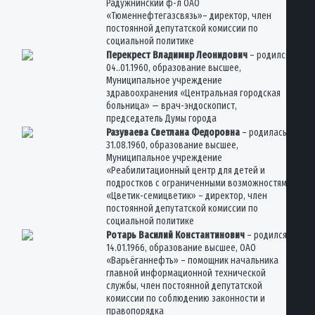
Радужнинский ф-л ОАО
«Тюменнефтегазсвязь»– директор, член
постоянной депутатской комиссии по
социальной политике
Перекрест Владимир Леонидович
– родился
04..01.1960, образование высшее,
Муниципальное учреждение
здравоохранения «Центральная городская
больница» — врач-эндоскопист,
председатель Думы города
Разуваева Светлана Федоровна
– родилась
31.08.1960, образование высшее,
Муниципальное учреждение
«Реабилитационный центр для детей и
подростков с ограниченными возможностями
«Цветик-семицветик» – директор, член
постоянной депутатской комиссии по
социальной политике
Ротарь Василий Константинович
– родился
14.01.1966, образование высшее, ОАО
«Варьёганнефть» – помощник начальника
главной информационной технической
службы, член постоянной депутатской
комиссии по соблюдению законности и
правопорядка