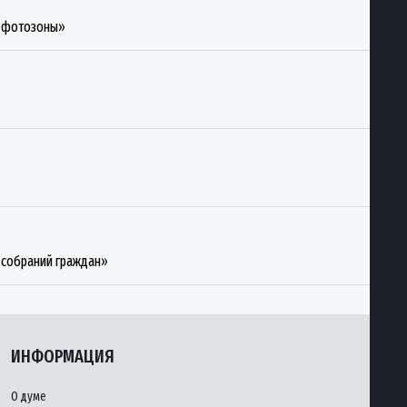
е фотозоны»
 собраний граждан»
ИНФОРМАЦИЯ
О думе