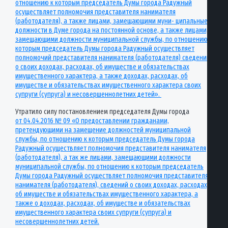
отношению к которым председатель Думы города Радужный
осуществляет полномочия представителя нанимателя
(работодателя), а также лицами, замещающими муни- ципальные
должности в Думе города на постоянной основе, а также лицами,
замещающими должности муниципальной службы, по отношению к
которым председатель Думы города Радужный осуществляет
полномочий представителя нанимателя (работодателя) сведений
о своих доходах, расходах, об имуществе и обязательствах
имущественного характера, а также доходах, расходах, об
имуществе и обязательствах имущественного характера своих
супруги (супруга) и несовершеннолетних детей».
Утратило силу постановлением председателя Думы города
от 04.04.2016 № 09 «О предоставлении гражданами,
претендующими на замещение должностей муниципальной
службы, по отношению к которым председатель Думы города
Радужный осуществляет полномочия представителя нанимателя
(работодателя), а так же лицами, замещающими должности
муниципальной службы, по отношению к которым председатель
Думы города Радужный осуществляет полномочия представителя
нанимателя (работодателя), сведений о своих доходах, расходах,
об имуществе и обязательствах имущественного характера, а
также о доходах, расходах, об имуществе и обязательствах
имущественного характера своих супруги (супруга) и
несовершеннолетних детей.