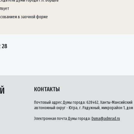
седатель Думы города Г.П. Борщёв
твует
асованием в заочной форме
 28
ЫЙ
КОНТАКТЫ
Почтовый адрес Думы города: 628462, Ханты-Мансийский
автономный округ - Югра, г. Радужный, микрорайон 1, дом 
Электронная почта Думы города:
Duma@admrad.ru