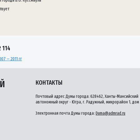
 города В.О. Куссмауль
твует
 114
07 — 2011 гг
ЫЙ
КОНТАКТЫ
Почтовый адрес Думы города: 628462, Ханты-Мансийский
автономный округ - Югра, г. Радужный, микрорайон 1, дом 
Электронная почта Думы города:
Duma@admrad.ru