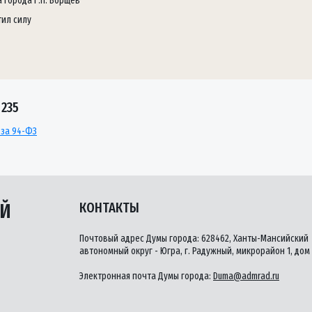
а города Г.П. Борщёв
тил силу
235
 за 94-ФЗ
ЫЙ
КОНТАКТЫ
Почтовый адрес Думы города: 628462, Ханты-Мансийский
автономный округ - Югра, г. Радужный, микрорайон 1, дом 
Электронная почта Думы города:
Duma@admrad.ru