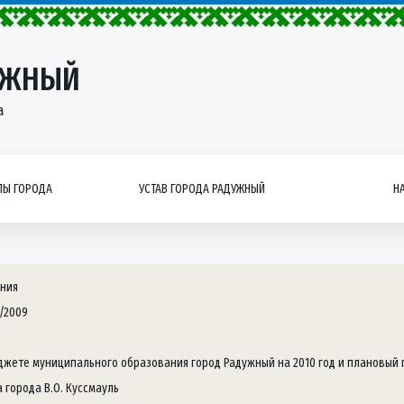
УЖНЫЙ
а
Ы ГОРОДА
УСТАВ ГОРОДА РАДУЖНЫЙ
Н
ния
2/2009
джете муниципального образования город Радужный на 2010 год и плановый п
 города В.О. Куссмауль