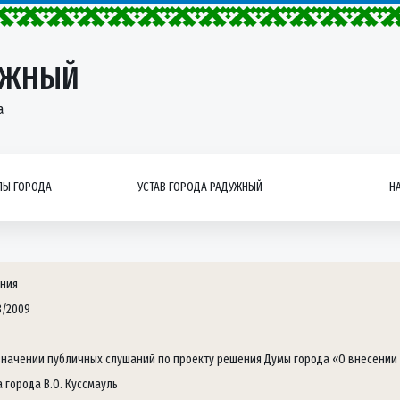
УЖНЫЙ
а
Ы ГОРОДА
УСТАВ ГОРОДА РАДУЖНЫЙ
Н
ния
3/2009
значении публичных слушаний по проекту решения Думы города «О внесении
 города В.О. Куссмауль