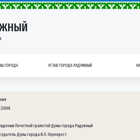
УЖНЫЙ
а
Ы ГОРОДА
УСТАВ ГОРОДА РАДУЖНЫЙ
Н
ния
5/2008
ощрении Почетной грамотой Думы города Радужный
седатель Думы города В.Л. Перекрест