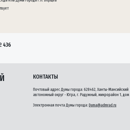
седатель Думы города Г.П. Борщёв
твует
№ 436
ЫЙ
КОНТАКТЫ
Почтовый адрес Думы города: 628462, Ханты-Мансийский
автономный округ - Югра, г. Радужный, микрорайон 1, дом 
Электронная почта Думы города:
Duma@admrad.ru