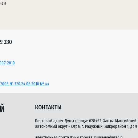
нен
№ 330
007-2010
0.2008 № 520
,
24.06.2010 № 44
ЫЙ
КОНТАКТЫ
Почтовый адрес Думы города: 628462, Ханты-Мансийский
автономный округ - Югра, г. Радужный, микрорайон 1, дом 
Электронная почта Думы города:
Duma@admrad.ru