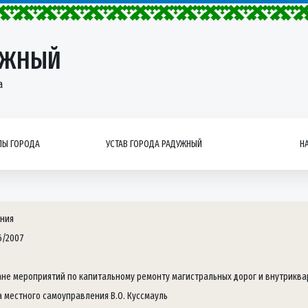
УЖНЫЙ
а
Ы ГОРОДА
УСТАВ ГОРОДА РАДУЖНЫЙ
Н
ния
6/2007
ане мероприятий по капитальному ремонту магистральных дорог и внутриква
а местного самоуправления В.О. Куссмауль