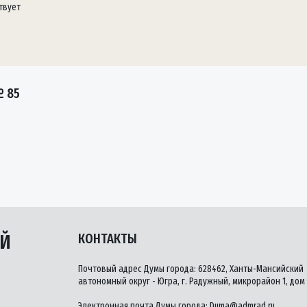
твует
№ 85
ЫЙ
КОНТАКТЫ
Почтовый адрес Думы города: 628462, Ханты-Мансийский
автономный округ - Югра, г. Радужный, микрорайон 1, дом 
Электронная почта Думы города:
Duma@admrad.ru