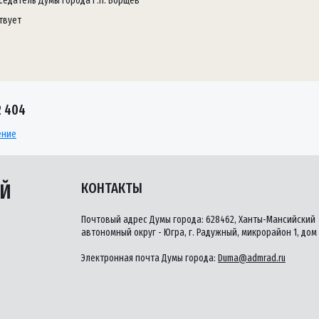
седатель Думы города Г.П. Борщёв
твует
 404
ение
ЫЙ
КОНТАКТЫ
Почтовый адрес Думы города: 628462, Ханты-Мансийский
автономный округ - Югра, г. Радужный, микрорайон 1, дом 
Электронная почта Думы города:
Duma@admrad.ru