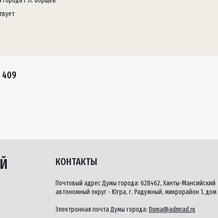
а города Г.П. Борщёв
твует
 409
ЫЙ
КОНТАКТЫ
Почтовый адрес Думы города: 628462, Ханты-Мансийский
автономный округ - Югра, г. Радужный, микрорайон 1, дом 
Электронная почта Думы города:
Duma@admrad.ru