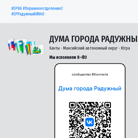
#ЕР86
#Первиноеотделение2
#ЕРРадужныйХМАО
ДУМА ГОРОДА РАДУЖН
Ханты - Мансийский автономный округ - Югра
Мы исполняем 8-ФЗ