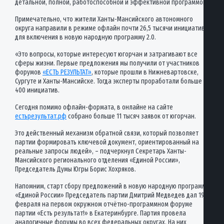
детальной, полной, работоспособной и эффективной программой.
Примечательно, что жители Ханты-Мансийского автономного
округа направили в режиме офлайн почти 26,5 тысячи инициатив
для включения в новую народную программу 2.0.
«Это вопросы, которые интересуют югорчан и затрагивают все
сферы жизни. Первые предложения мы получили от участников
форумов
«ЕСТЬ РЕЗУЛЬТАТ»
, которые прошли в Нижневартовске,
Сургуте и Ханты-Мансийске. Тогда эксперты проработали больше
400 инициатив.
Сегодня помимо офлайн-формата, в онлайне на сайте
естьрезультат.рф
собрано больше 11 тысяч заявок от югорчан.
Это действенный механизм обратной связи, который позволяет
партии формировать ключевой документ, ориентированный на
реальные запросы людей», – подчеркнул Секретарь Ханты-
Мансийского регионального отделения «Единой России»,
Председатель Думы Югры Борис Хохряков.
Напомним, старт сбору предложений в новую народную программу
«Единой России» Председатель партии Дмитрий Медведев дал 19
февраля на первом окружном отчётно-программном форуме
партии «Есть результат!» в Екатеринбурге. Партия провела
аналогичные форумы во всех федеральных округах. На них