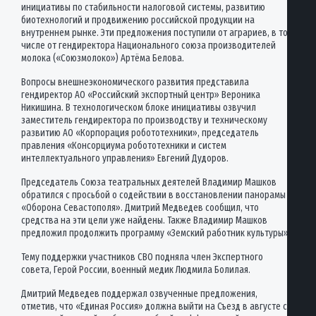
инициативы по стабильности налоговой системы, развитию
биотехнологий и продвижению российской продукции на
внутреннем рынке. Эти предложения поступили от аграриев, в том
числе от гендиректора Национального союза производителей
молока («Союзмолоко») Артёма Белова.
Вопросы внешнеэкономического развития представила
гендиректор АО «Российский экспортный центр» Вероника
Никишина. В технологическом блоке инициативы озвучил
заместитель гендиректора по производству и техническому
развитию АО «Корпорация робототехники», председатель
правления «Консорциума робототехники и систем
интеллектуального управления» Евгений Дудоров.
Председатель Союза театральных деятелей Владимир Машков
обратился с просьбой о содействии в восстановлении панорамы
«Оборона Севастополя». Дмитрий Медведев сообщил, что
средства на эти цели уже найдены. Также Владимир Машков
предложил продолжить программу «Земский работник культуры».
Тему поддержки участников СВО подняла член Экспертного
совета, Герой России, военный медик Людмила Болилая.
Дмитрий Медведев поддержал озвученные предложения,
отметив, что «Единая Россия» должна выйти на Съезд в августе с