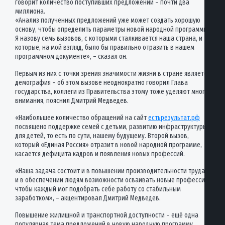
говорит количество поступивших предложений – почти два
миллиона.
«Анализ полученных предложений уже может создать хорошую
основу, чтобы определить параметры новой народной программы.
Я назову семь вызовов, с которыми сталкивается наша страна, и
которые, на мой взгляд, было бы правильно отразить в нашем
программном документе», – сказал он.
Первым из них с точки зрения значимости жизни в стране является
демография – об этом вызове неоднократно говорил Глава
государства, коллеги из Правительства этому тоже уделяют много
внимания, пояснил Дмитрий Медведев.
«Наибольшее количество обращений на сайт
естьрезультат.рф
посвящено поддержке семей с детьми, развитию инфраструктуры
для детей, то есть по сути, нашему будущему. Второй вызов,
который «Единая Россия» отразит в новой народной программе,
касается дефицита кадров и появления новых профессий.
«Наша задача состоит и в повышении производительности труда,
и в обеспечении людям возможности осваивать новые профессии,
чтобы каждый мог подобрать себе работу со стабильным
заработком», – акцентировал Дмитрий Медведев.
Повышение жилищной и транспортной доступности – ещё одна
популярная тема предложений в новую народную программу