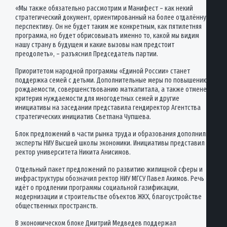
«Мы также обязательно рассмотрим и Манифест – как некий
стратегический документ, ориентированный на более отдалённую
перспективу. Он не будет таким же конкретным, как пятилетняя
программа, но будет обрисовывать именно то, какой мы видим
нашу страну в будущем и какие вызовы нам предстоит
преодолеть», – разъяснил Председатель партии.
Приоритетом народной программы «Единой России» станет
поддержка семей с детьми. Дополнительные меры по повышению
рождаемости, совершенствованию маткапитала, а также отмене
критерия нуждаемости для многодетных семей и другие
инициативы на заседании представила гендиректор Агентства
стратегических инициатив Светлана Чупшева.
Блок предложений в части рынка труда и образования дополнили
эксперты НИУ Высшей школы экономики. Инициативы представил
ректор университета Никита Анисимов.
Отдельный пакет предложений по развитию жилищной сферы и
инфраструктуры обозначил ректор НИУ МГСУ Павел Акимов. Речь
идёт о продлении программы социальной газификации,
модернизации и строительстве объектов ЖКХ, благоустройстве
общественных пространств.
В экономическом блоке Дмитрий Медведев поддержал