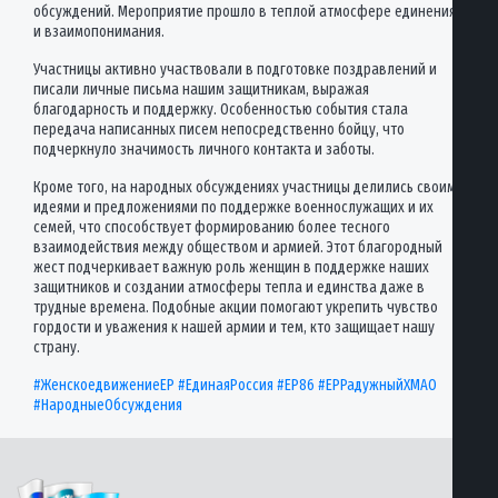
обсуждений. Мероприятие прошло в теплой атмосфере единения
и взаимопонимания.
Участницы активно участвовали в подготовке поздравлений и
писали личные письма нашим защитникам, выражая
благодарность и поддержку. Особенностью события стала
передача написанных писем непосредственно бойцу, что
подчеркнуло значимость личного контакта и заботы.
Кроме того, на народных обсуждениях участницы делились своими
идеями и предложениями по поддержке военнослужащих и их
семей, что способствует формированию более тесного
взаимодействия между обществом и армией. Этот благородный
жест подчеркивает важную роль женщин в поддержке наших
защитников и создании атмосферы тепла и единства даже в
трудные времена. Подобные акции помогают укрепить чувство
гордости и уважения к нашей армии и тем, кто защищает нашу
страну.
#ЖенскоедвижениеЕР
#ЕдинаяРоссия
#ЕР86
#ЕРРадужныйХМАО
#НародныеОбсуждения