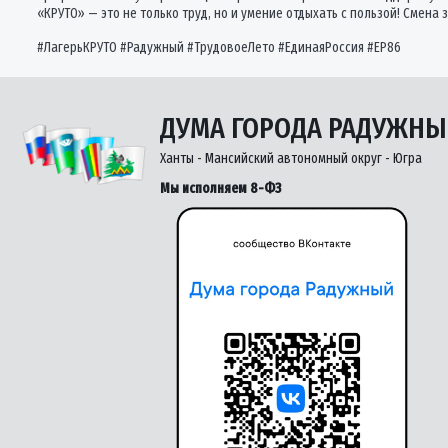
«КРУТО» — это не только труд, но и умение отдыхать с пользой! Смена
#ЛагерьКРУТО #Радужный #ТрудовоеЛето #ЕдинаяРоссия #ЕР86
ДУМА ГОРОДА РАДУЖН
Ханты - Мансийский автономный округ - Югра
Мы исполняем 8-ФЗ