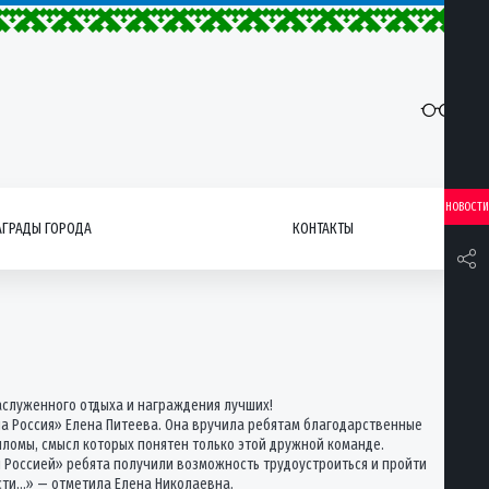
НОВОСТИ
АГРАДЫ ГОРОДА
КОНТАКТЫ
заслуженного отдыха и награждения лучших!
на Россия» Елена Питеева. Она вручила ребятам благодарственные
пломы, смысл которых понятен только этой дружной команде.
й Россией» ребята получили возможность трудоустроиться и пройти
сти…» — отметила Елена Николаевна.