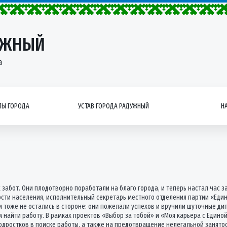
УЖНЫЙ
а
Ы ГОРОДА
УСТАВ ГОРОДА РАДУЖНЫЙ
Н
х забот. Они плодотворно поработали на благо города, и теперь настал час 
ости населения, исполнительный секретарь местного отделения партии «Еди
и тоже не остались в стороне: они пожелали успехов и вручили шуточные ди
 найти работу. В рамках проектов «Выбор за тобой» и «Моя карьера с Едино
дростков в поиске работы, а также на предотвращение нелегальной занято