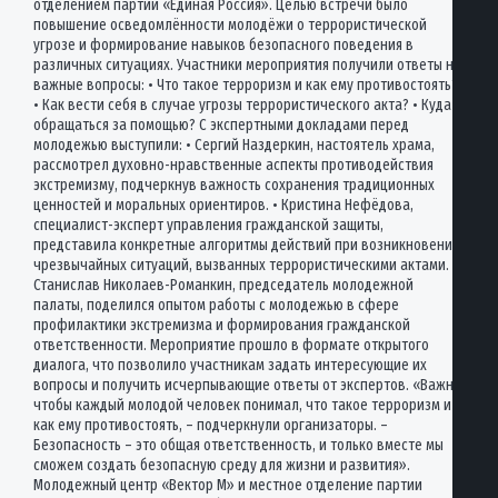
отделением партии «Единая Россия». Целью встречи было
повышение осведомлённости молодёжи о террористической
угрозе и формирование навыков безопасного поведения в
различных ситуациях. Участники мероприятия получили ответы на
важные вопросы: • Что такое терроризм и как ему противостоять?
• Как вести себя в случае угрозы террористического акта? • Куда
обращаться за помощью? С экспертными докладами перед
молодежью выступили: • Сергий Наздеркин, настоятель храма,
рассмотрел духовно-нравственные аспекты противодействия
экстремизму, подчеркнув важность сохранения традиционных
ценностей и моральных ориентиров. • Кристина Нефёдова,
специалист-эксперт управления гражданской защиты,
представила конкретные алгоритмы действий при возникновении
чрезвычайных ситуаций, вызванных террористическими актами. •
Станислав Николаев-Романкин, председатель молодежной
палаты, поделился опытом работы с молодежью в сфере
профилактики экстремизма и формирования гражданской
ответственности. Мероприятие прошло в формате открытого
диалога, что позволило участникам задать интересующие их
вопросы и получить исчерпывающие ответы от экспертов. «Важно,
чтобы каждый молодой человек понимал, что такое терроризм и
как ему противостоять, – подчеркнули организаторы. –
Безопасность – это общая ответственность, и только вместе мы
сможем создать безопасную среду для жизни и развития».
Молодежный центр «Вектор М» и местное отделение партии