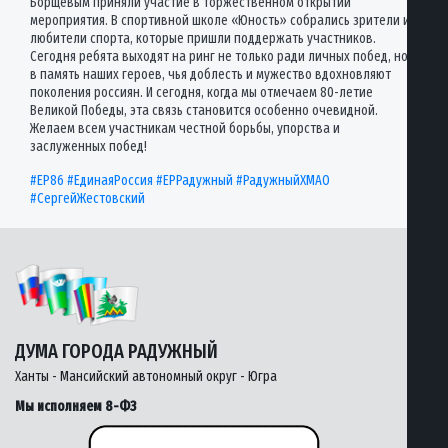
Борщёвым приняли участие в торжественном открытии
мероприятия. В спортивной школе «Юность» собрались зрители и
любители спорта, которые пришли поддержать участников.
Сегодня ребята выходят на ринг не только ради личных побед, но и
в память наших героев, чья доблесть и мужество вдохновляют
поколения россиян. И сегодня, когда мы отмечаем 80-летие
Великой Победы, эта связь становится особенно очевидной.
Желаем всем участникам честной борьбы, упорства и
заслуженных побед!
#ЕР86
#ЕдинаяРоссия
#ЕРРадужный
#РадужныйХМАО
#СергейЖестовский
ДУМА ГОРОДА РАДУЖНЫЙ
Ханты - Мансийский автономный округ - Югра
Мы исполняем 8-ФЗ