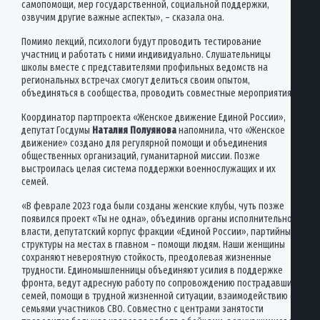
самопомощи, мер государственной, социальной поддержки,
озвучим другие важные аспекты», – сказала она.
Помимо лекций, психологи будут проводить тестирование
участниц и работать с ними индивидуально. Слушательницы
школы вместе с представителями профильных ведомств на
региональных встречах смогут делиться своим опытом,
объединяться в сообщества, проводить совместные мероприятия.
Координатор партпроекта «Женское движение Единой России»,
депутат Госдумы
Наталия Полуянова
напомнила, что «Женское
движение» создано для регулярной помощи и объединения
общественных организаций, гуманитарной миссии. Позже
выстроилась целая система поддержки военнослужащих и их
семей.
«В феврале 2023 года были созданы женские клубы, чуть позже
появился проект «Ты не одна», объединив органы исполнительной
власти, депутатский корпус фракции «Единой России», партийные
структуры на местах в главном – помощи людям. Наши женщины
сохраняют невероятную стойкость, преодолевая жизненные
трудности. Единомышленницы объединяют усилия в поддержке
фронта, ведут адресную работу по сопровождению пострадавших
семей, помощи в трудной жизненной ситуации, взаимодействию с
семьями участников СВО. Совместно с центрами занятости