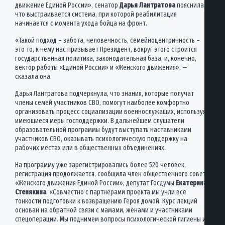
движение Единой России», сенатор
Дарья Лантратова
пояснила,
что выстраивается система, при которой реабилитация
начинается с момента ухода бойца на фронт.
«Такой подход – забота, человечность, семейноцентричность –
это то, к чему нас призывает Президент, вокруг этого строится
государственная политика, законодательная база, и, конечно,
вектор работы «Единой России» и «Женского движения», —
сказала она.
Дарья Лантратова подчеркнула, что знания, которые получат
члены семей участников СВО, помогут наиболее комфортно
организовать процесс социализации военнослужащих, используя
имеющиеся меры господдержки. В дальнейшем слушатели
образовательной программы будут выступать наставниками
участников СВО, оказывать психологическую поддержку на
рабочих местах или в общественных объединениях.
На программу уже зарегистрировались более 520 человек,
регистрация продолжается, сообщила член общественного совета
«Женского движения Единой России», депутат Госдумы
Екатерина
Стенякина
. «Совместно с партнёрами проекта мы учли все
тонкости подготовки к возвращению Героя домой. Курс лекций
основан на обратной связи с мамами, жёнами и участниками
спецоперации. Мы поднимем вопросы психологической гигиены и