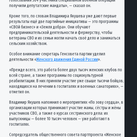
голосования 304 участника специальной военной операции
получили депутатские мандаты», — сказал он.
Кроме того, по словам Владимира Якушева уже дают первые
результаты ещё две партийные инициативы — это программы
«СВОй бизнес» и «Земля добра». Они обучают
предпринимательской деятельности и фермерству, чтобы
ветераны СВО и их семьи могли начать своё дело и заниматься
сельским хозяйством.
Особое внимание секретарь Генсовета партии уделил
деятельности «
Женского движения Единой России
».
«Прежде всего, это работа более двух тысяч женских клубов по
всей стране, а также программы по социокультурной
реабилитации. В них приняли участие уже свыше тысячи бойцов,
находящихся на лечении в госпиталях и военных санаториях», —
отметил он.
Владимир Якушев напомнил о мероприятиях «По зову сердца», в
организации которых принимают участие мамы, сёстры и жёны
участников СВО, а также о курсах сестринского дела: их
выпускницы — более 10 тысяч человек — уже работают в
госпиталях.
Сопредседатель общественного совета партпроекта «Женское