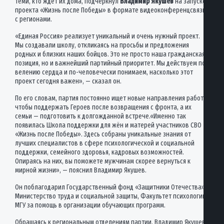
теми, кто ждёт их дома, подчеркнул
Владимир Якушев
на запуске
проекта «Жизнь после Победы» в формате видеоконференцсвязи
с регионами.
«Единая Россия» реализует уникальный и очень нужный проект.
Мы создавали школу, откликаясь на просьбы и предложения
родных и близких наших бойцов. Это не просто наша гражданская
позиция, но и важнейший партийный приоритет. Мы действуем по
велению сердца и по-человечески понимаем, насколько этот
проект сегодня важен», — сказал он.
По его словам, партия постоянно ищет новые направления работы,
чтобы поддержать Героев после возвращения с фронта, а их
семьи — подготовить к долгожданной встрече.«Именно так
появилась Школа поддержки для жён и матерей участников СВО
«Жизнь после Победы». Здесь собраны уникальные знания от
лучших специалистов в сфере психологической и социальной
поддержки, семейного здоровья, кадровых возможностей.
Опираясь на них, вы поможете мужчинам скорее вернуться к
мирной жизни», — пояснил Владимир Якушев.
Он поблагодарил Государственный фонд «Защитники Отечества»,
Министерство труда и социальной защиты, Факультет психологии
МГУ за помощь в организации обучающих программ.
Обращаясь к региональным отделениям партии, Владимир Якушев