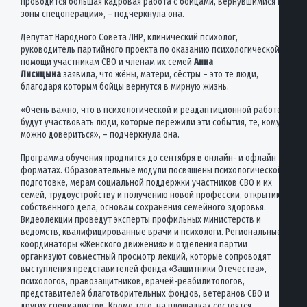
проводится большая кадровая работа с бойцами, вернувшимися из
зоны спецоперации», – подчеркнула она.
Депутат Народного Совета ЛНР, клинический психолог,
руководитель партийного проекта по оказанию психологической
помощи участникам СВО и членам их семей
Анна
Лисицына
заявила, что жёны, матери, сёстры – это те люди,
благодаря которым бойцы вернутся в мирную жизнь.
«Очень важно, что в психологической и реадаптиционной работе
будут участвовать люди, которые пережили эти события, те, кому
можно довериться», – подчеркнула она.
Программа обучения продлится до сентября в онлайн- и офлайн
форматах. Образовательные модули посвящены психологической
подготовке, мерам социальной поддержки участников СВО и их
семей, трудоустройству и получению новой профессии, открытию
собственного дела, основам сохранения семейного здоровья.
Видеолекции проведут эксперты профильных министерств и
ведомств, квалифицированные врачи и психологи. Региональные
координаторы «Женского движения» и отделения партии
организуют совместный просмотр лекций, которые сопроводят
выступления представителей фонда «Защитники Отечества»,
психологов, правозащитников, врачей-реабилитологов,
представителей благотворительных фондов, ветеранов СВО и
других специалистов. Кроме того, на площадках состоятся