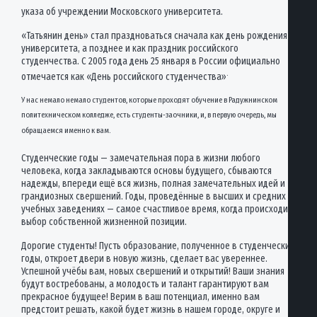
указа об учреждении Московского университета.
«Татьянин день» стал праздноваться сначала как день рождения
университета, а позднее и как праздник российского
студенчества. С 2005 года день 25 января в России официально
.
отмечается как «День российского студенчества»
У нас немало немало студентов, которые проходят обучение в Радужнинском
политехническом колледже, есть студенты-заочники, и, в первую очередь, мы
обращаемся именно к вам.
Студенческие годы — замечательная пора в жизни любого
человека, когда закладываются основы будущего, сбываются
надежды, впереди ещё вся жизнь, полная замечательных идей и
грандиозных свершений. Годы, проведённые в высших и средних
учебных заведениях — самое счастливое время, когда происходит
выбор собственной жизненной позиции.
Дорогие студенты! Пусть образование, полученное в студенческие
годы, откроет двери в новую жизнь, сделает вас увереннее.
Успешной учёбы вам, новых свершений и открытий! Ваши знания
будут востребованы, а молодость и талант гарантируют вам
прекрасное будущее! Верим в ваш потенциал, именно вам
предстоит решать, какой будет жизнь в нашем городе, округе и