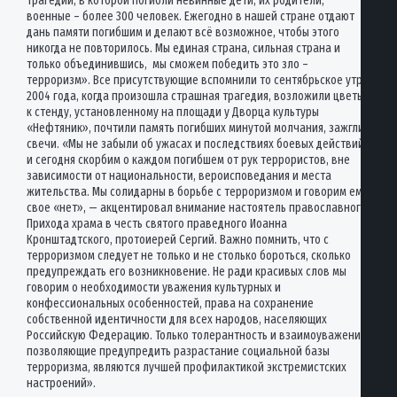
трагедии, в которой погибли невинные дети, их родители,
военные – более 300 человек. Ежегодно в нашей стране отдают
дань памяти погибшим и делают всё возможное, чтобы этого
никогда не повторилось. Мы единая страна, сильная страна и
только объединившись, мы сможем победить это зло –
терроризм». Все присутствующие вспомнили то сентябрьское утро
2004 года, когда произошла страшная трагедия, возложили цветы
к стенду, установленному на площади у Дворца культуры
«Нефтяник», почтили память погибших минутой молчания, зажгли
свечи. «Мы не забыли об ужасах и последствиях боевых действий
и сегодня скорбим о каждом погибшем от рук террористов, вне
зависимости от национальности, вероисповедания и места
жительства. Мы солидарны в борьбе с терроризмом и говорим ему
свое «нет», — акцентировал внимание настоятель православного
Прихода храма в честь святого праведного Иоанна
Кронштадтского, протоиерей Сергий. Важно помнить, что с
терроризмом следует не только и не столько бороться, сколько
предупреждать его возникновение. Не ради красивых слов мы
говорим о необходимости уважения культурных и
конфессиональных особенностей, права на сохранение
собственной идентичности для всех народов, населяющих
Российскую Федерацию. Только толерантность и взаимоуважение,
позволяющие предупредить разрастание социальной базы
терроризма, являются лучшей профилактикой экстремистских
настроений».