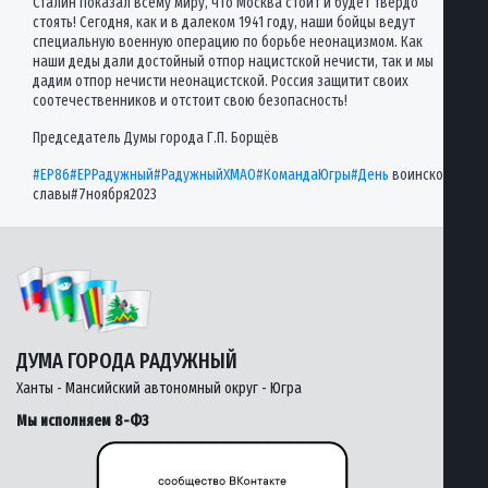
Сталин показал всему миру, что Москва стоит и будет твердо
стоять! Сегодня, как и в далеком 1941 году, наши бойцы ведут
специальную военную операцию по борьбе неонацизмом. Как
наши деды дали достойный отпор нацистской нечисти, так и мы
дадим отпор нечисти неонацистской. Россия защитит своих
соотечественников и отстоит свою безопасность!
Председатель Думы города Г.П. Борщёв
#ЕР86
#ЕРРадужный
#РадужныйХМАО
#КомандаЮгры
#День
воинской
славы#7ноября2023
ДУМА ГОРОДА РАДУЖНЫЙ
Ханты - Мансийский автономный округ - Югра
Мы исполняем 8-ФЗ