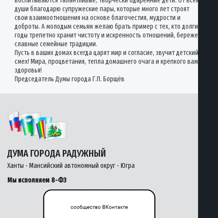
воспитываются талантливые, творчески одаренные дети. От всей
души благодарю супружеские пары, которые много лет строят
свои взаимоотношения на основе благочестия, мудрости и
доброты. А молодым семьям желаю брать пример с тех, кто долгие
годы трепетно хранит чистоту и искренность отношений, бережет
славные семейные традиции.
Пусть в ваших домах всегда царят мир и согласие, звучит детский
смех! Мира, процветания, тепла домашнего очага и крепкого вам
здоровья!
Председатель Думы города Г.П. Борщёв
ДУМА ГОРОДА РАДУЖНЫЙ
Ханты - Мансийский автономный округ - Югра
Мы исполняем 8-ФЗ