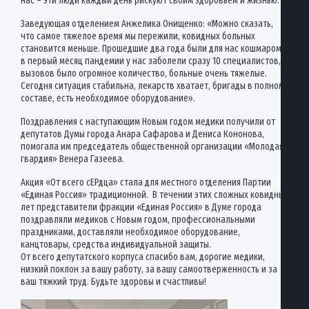
нас – эти люди каждый день рискуют своим здоровьем и жизнью.
Заведующая отделением Анжелика Онищенко: «Можно сказать,
что самое тяжелое время мы пережили, ковидных больных
становится меньше. Прошедшие два года были для нас кошмаром,
в первый месяц пандемии у нас заболели сразу 10 специалистов,
вызовов было огромное количество, больные очень тяжелые.
Сегодня ситуация стабильна, лекарств хватает, бригады в полном
составе, есть необходимое оборудование».
Поздравления с наступающим Новым годом медики получили от
депутатов Думы города Анара Сафарова и Дениса Кононова,
помогала им председатель общественной организации «Молодая
гвардия» Венера Газеева.
Акция «От всего сЕРдца» стала для местного отделения Партии
«Единая Россия» традиционной. В течении этих сложных ковидных
лет представители фракции «Единая Россия» в Думе города
поздравляли медиков с Новым годом, профессиональными
праздниками, доставляли необходимое оборудование,
канцтовары, средства индивидуальной защиты.
От всего депутатского корпуса спасибо вам, дорогие медики,
низкий поклон за вашу работу, за вашу самоотверженность и за
ваш тяжкий труд. Будьте здоровы и счастливы!