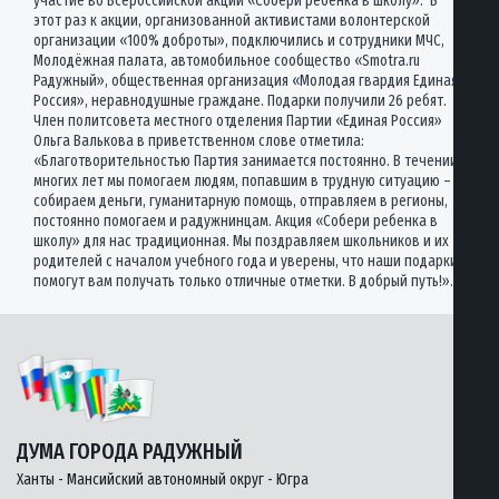
участие во Всероссийской акции «Собери ребенка в школу». В
этот раз к акции, организованной активистами волонтерской
организации «100% доброты», подключились и сотрудники МЧС,
Молодёжная палата, автомобильное сообщество «Smotra.ru
Радужный», общественная организация «Молодая гвардия Единая
Россия», неравнодушные граждане. Подарки получили 26 ребят.
Член политсовета местного отделения Партии «Единая Россия»
Ольга Валькова в приветственном слове отметила:
«Благотворительностью Партия занимается постоянно. В течении
многих лет мы помогаем людям, попавшим в трудную ситуацию –
собираем деньги, гуманитарную помощь, отправляем в регионы,
постоянно помогаем и радужнинцам. Акция «Собери ребенка в
школу» для нас традиционная. Мы поздравляем школьников и их
родителей с началом учебного года и уверены, что наши подарки
помогут вам получать только отличные отметки. В добрый путь!».
ДУМА ГОРОДА РАДУЖНЫЙ
Ханты - Мансийский автономный округ - Югра