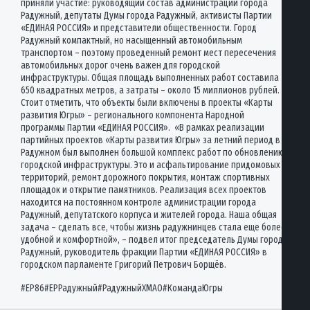
приняли участие: руководящий состав администрации города
Радужный, депутаты Думы города Радужный, активисты Партии
«ЕДИНАЯ РОССИЯ» и представители общественности. Город
Радужный компактный, но насыщенный автомобильным
транспортом – поэтому проведенный ремонт мест пересечения
автомобильных дорог очень важен для городской
инфраструктуры. Общая площадь выполненных работ составила 4
650 квадратных метров, а затраты – около 15 миллионов рублей.
Стоит отметить, что объекты были включены в проекты «Карты
развития Югры» – регионального компонента Народной
программы Партии «ЕДИНАЯ РОССИЯ». «В рамках реализации
партийных проектов «Карты развития Югры» за летний период в
Радужном был выполнен большой комплекс работ по обновлению
городской инфраструктуры. Это и асфальтирование придомовых
территорий, ремонт дорожного покрытия, монтаж спортивных
площадок и открытие памятников. Реализация всех проектов
находится на постоянном контроле администрации города
Радужный, депутатского корпуса и жителей города. Наша общая
задача – сделать все, чтобы жизнь радужнинцев стала еще более
удобной и комфортной», – подвел итог председатель Думы города
Радужный, руководитель фракции Партии «ЕДИНАЯ РОССИЯ» в
городском парламенте Григорий Петрович Борщёв.
#ЕР86#ЕРРадужный#РадужныйХМАО#КомандаЮгры