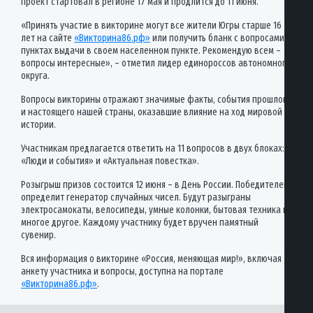
Проект стартовал в регионе 17 мая и продлится до 11 июня.
«Принять участие в викторине могут все жители Югры старше 16
лет на сайте
«Викторина86.рф»
или получить бланк с вопросами в
пунктах выдачи в своем населенном пункте. Рекомендую всем –
вопросы интересные», – отметил лидер единороссов автономного
округа.
Вопросы викторины отражают значимые факты, события прошлого
и настоящего нашей страны, оказавшие влияние на ход мировой
истории.
Участникам предлагается ответить на 11 вопросов в двух блоках:
«Люди и события» и «Актуальная повестка».
Розыгрыш призов состоится 12 июня – в День России. Победителей
определит генератор случайных чисел. Будут разыграны
электросамокаты, велосипеды, умные колонки, бытовая техника и
многое другое. Каждому участнику будет вручен памятный
сувенир.
Вся информация о викторине «Россия, меняющая мир!», включая
анкету участника и вопросы, доступна на портале
«Викторина86.рф»
.