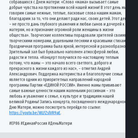
собравшихся с Днем матери: «Слово «мама» вызывает самые
добрые чувства на протяжении всей нашей жизни! В этот день мы
говорим самые нежные, теплые, ласковые слова нашим мамам,
благодарим за то, что они делают ради нас, своих детей. Этот день
– не просто дань глубокого уважения и любви сынов и дочерей к
матерям, но и признание огромной роли женщины в жизни
общества». Творческие коллективы порадовали зрителей своими
творческими номерами, душевными песнями и красивыми стихами.
Праздничная программа была яркой, интересной и разнообразной.
Зрительный зал был буквально наполнен атмосферой любви,
радости и тепла. «Концерт получился по-настоящему теплым
потому, что мамы — это начало всего светлого, доброго и
прекрасного в жизни каждого из нас», – отметил Андрей
Александрович. Поддержка материнства и благополучие семьи
является одним из приоритетных направлений народной
программы Партии «ЕДИНОЙ РОССИИ». Именно мамы прививают
самые важные ценности нашим маленьким россиянам – это
любовь и уважение к семье, к культуре и традициям нашей
великой Родины! Запись концерта, посвященного международному
Дню Матери, можно посмотреть перейдя по ссылке:
https://youtu.be/WLFZslVR9aE
.
#ЕР86 #ЕдинаяРоссия #ДеньМатери