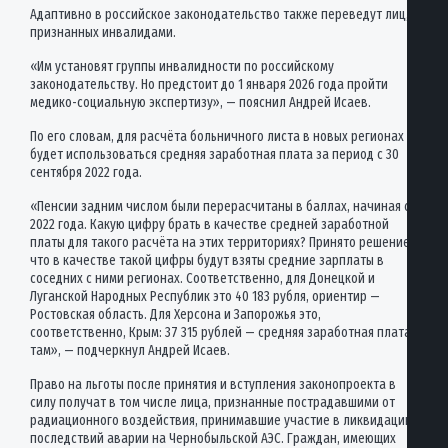
Адаптивно в российское законодательство также переведут лиц,
признанных инвалидами.
«Им установят группы инвалидности по российскому
законодательству. Но предстоит до 1 января 2026 года пройти
медико-социальную экспертизу», — пояснил Андрей Исаев.
По его словам, для расчёта больничного листа в новых регионах
будет использоваться средняя заработная плата за период с 30
сентября 2022 года.
«Пенсии задним числом были перерасчитаны в баллах, начиная с
2022 года. Какую цифру брать в качестве средней заработной
платы для такого расчёта на этих территориях? Принято решение,
что в качестве такой цифры будут взяты средние зарплаты в
соседних с ними регионах. Соответственно, для Донецкой и
Луганской Народных Республик это 40 183 рубля, ориентир —
Ростовская область. Для Херсона и Запорожья это,
соответственно, Крым: 37 315 рублей — средняя заработная плата
там», — подчеркнул Андрей Исаев.
Право на льготы после принятия и вступления законопроекта в
силу получат в том числе лица, признанные пострадавшими от
радиационного воздействия, принимавшие участие в ликвидации
последствий аварии на Чернобыльской АЭС. Граждан, имеющих