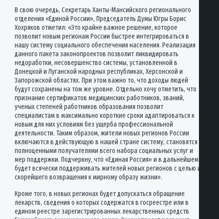
В свою очередь, Секретарь Ханты-Мансийского регионального
отделения «Единой России», Председатель Думы Югры Борис
Хохряков отметил: «Это крайне важное решение, которое
позволит новым регионам России быстрее интегрироваться в
нашу систему социального обеспечения населения. Реализация
данного пакета законопроектов позволит ликвидировать
недоработки, несовершенство системы, установленной в
Донецкой и Луганской народных республиках, Херсонской и
Запорожской областях. При этом важно то, что доходы людей
будут сохранены на том же уровне. Отдельно хочу отметить, что
признание сертификатов медицинских работников, званий,
ученых степеней работников образования позволит
специалистам в максимально короткие сроки адаптироваться к
новым для них условиям без ущерба профессиональной
деятельности. Таким образом, жители новых регионов России
включаются в действующую в нашей стране систему, становятся
полноценными получателями всего набора социальных услуг и
мер поддержки. Подчеркну, что «Единая Россия» и в дальнейшем
будет всячески поддерживать жителей новых регионов с целью их
скорейшего возвращения к мирному образу жизни».
Кроме того, в новых регионах будет допускаться обращение
лекарств, сведения о которых содержатся в госреестре или в
едином реестре зарегистрированных лекарственных средств