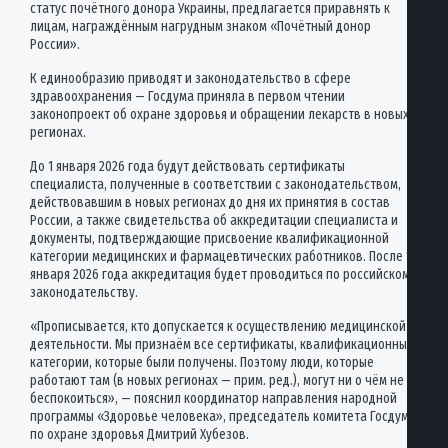
статус почётного донора Украины, предлагается приравнять к
лицам, награждённым нагрудным знаком «Почётный донор
России».
К единообразию приводят и законодательство в сфере
здравоохранения — Госдума приняла в первом чтении
законопроект об охране здоровья и обращении лекарств в новых
регионах.
До 1 января 2026 года будут действовать сертификаты
специалиста, полученные в соответствии с законодательством,
действовавшим в новых регионах до дня их принятия в состав
России, а также свидетельства об аккредитации специалиста и
документы, подтверждающие присвоение квалификационной
категории медицинских и фармацевтических работников. После 1
января 2026 года аккредитация будет проводиться по российскому
законодательству.
«Прописывается, кто допускается к осуществлению медицинской
деятельности. Мы признаём все сертификаты, квалификационные
категории, которые были получены. Поэтому люди, которые
работают там (в новых регионах — прим. ред.), могут ни о чём не
беспокоиться», — пояснил координатор направления народной
программы «Здоровье человека», председатель комитета Госдумы
по охране здоровья Дмитрий Хубезов.