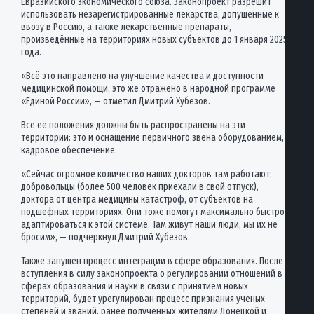
Евразийского экономического союза. Законопроект разрешит
использовать незарегистрированные лекарства, допущенные к
ввозу в Россию, а также лекарственные препараты,
произведённые на территориях новых субъектов до 1 января 2025
года.
«Всё это направлено на улучшение качества и доступности
медицинской помощи, это же отражено в народной программе
«Единой России», — отметил Дмитрий Хубезов.
Все её положения должны быть распространены на эти
территории: это и оснащение первичного звена оборудованием,
кадровое обеспечение.
«Сейчас огромное количество наших докторов там работают:
добровольцы (более 500 человек приехали в свой отпуск),
доктора от центра медицины катастроф, от субъектов на
подшефных территориях. Они тоже помогут максимально быстро
адаптироваться к этой системе. Там живут наши люди, мы их не
бросим», — подчеркнул Дмитрий Хубезов.
Также запущен процесс интеграции в сфере образования. После
вступления в силу законопроекта о регулировании отношений в
сферах образования и науки в связи с принятием новых
территорий, будет урегулирован процесс признания ученых
степеней и званий, ранее полученных жителями Донецкой и