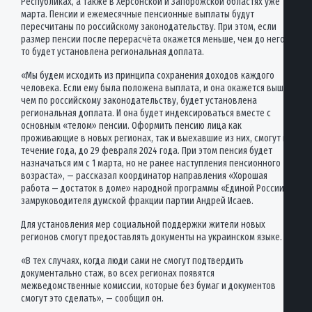
Республиках, а также в Херсонской и Запорожской областях уже 1
марта. Пенсии и ежемесячные пенсионные выплаты будут
пересчитаны по российскому законодательству. При этом, если
размер пенсии после перерасчёта окажется меньше, чем до него,
то будет установлена региональная доплата.
«Мы будем исходить из принципа сохранения доходов каждого
человека. Если ему была положена выплата, и она окажется выше,
чем по российскому законодательству, будет установлена
региональная доплата. И она будет индексироваться вместе с
основным «телом» пенсии. Оформить пенсию лица как
проживающие в новых регионах, так и выехавшие из них, смогут в
течение года, до 29 февраля 2024 года. При этом пенсия будет
назначаться им с 1 марта, но не ранее наступления пенсионного
возраста», — рассказал координатор направления «Хорошая
работа — достаток в доме» народной программы «Единой России»,
замруководителя думской фракции партии Андрей Исаев.
Для установления мер социальной поддержки жители новых
регионов смогут предоставлять документы на украинском языке.
«В тех случаях, когда люди сами не смогут подтвердить
документально стаж, во всех регионах появятся
межведомственные комиссии, которые без бумаг и документов
смогут это сделать», — сообщил он.