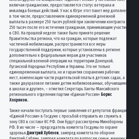
включая гражданских, предоставляется статус ветерана и
инвалида боевых действий. У нас в Югре этот пакет мер дополнен,
в том числе, предоставлением единовременной денежной
выплаты в размере 250 тысяч рублей при заключении контракта и
250 тысяч после его истечения гражданам, принимающим участие
в СВО. На прошлой неделе также было принято решение
Правительства региона, что на граждан, которые подлежат
частичной мобилизации, распространяются все меры
государственной поддержки, которые установлены в регионе
дополнительно к федеральным мерам для участников
специальной военной операции на территории Донецкой,
Луганской Народных Республик и Украины. Это не только
единовременная выплата, но и гарантия сохранения рабочих
мест, компенсация части родительской платы в детских садах, а
также двухразовое питание детям мобилизованных, обучающимся
в школах и другие», – отметил Секретарь Ханты-Мансийского
регионального отделения партии «Единая Россия»
Борис
Хохряков.
Также начали поступать первые заявления от депутатов фракции
«Единой России» в Госдуме с просьбой отправить их служить в
зону СВО в составе ВС РФ. Они будут рассмотрены Минобороны
РФ. В их числе — председатель комитета Госдумы по охране
здоровья
Дмитрий Хубезов
, зампред комитета по обороне
Дмитрий Саблин, зампред комитета по вопросам семьи, женщин и