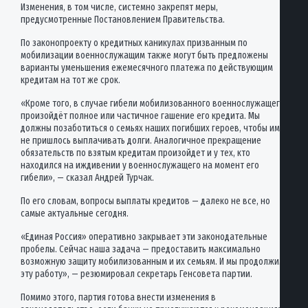
Изменения, в том числе, системно закрепят меры,
предусмотренные Постановлением Правительства.
По законопроекту о кредитных каникулах призванным по
мобилизации военнослужащим также могут быть предложены
варианты уменьшения ежемесячного платежа по действующим
кредитам на тот же срок.
«Кроме того, в случае гибели мобилизованного военнослужащего
произойдёт полное или частичное гашение его кредита. Мы
должны позаботиться о семьях наших погибших героев, чтобы им
не пришлось выплачивать долги. Аналогичное прекращение
обязательств по взятым кредитам произойдет и у тех, кто
находился на иждивении у военнослужащего на момент его
гибели», — сказал Андрей Турчак.
По его словам, вопросы выплаты кредитов — далеко не все, но
самые актуальные сегодня.
«Единая Россия» оперативно закрывает эти законодательные
пробелы. Сейчас наша задача — предоставить максимально
возможную защиту мобилизованным и их семьям. И мы продолжим
эту работу», — резюмировал секретарь Генсовета партии.
Помимо этого, партия готова внести изменения в