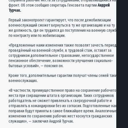
сохранять рабочие места за сотрудниками, отправляющимися на
фронт. Об этом сообщил секретарь Генсовета партии
Андрей
Турчак.
Первый законопроект гарантирует, что после демобилизации
военнослужащий сможет вернуться в ту же организацию и на ту
же должность, где он трудился до поступления на военную службу
по контракту или по мобилизации.
«Предложенные нами изменения также позволят зачесть период,
проведённый на военной службе, в трудовой стаж, оставят за
сотрудником дополнительное страхование, негосударственное
пенсионное обеспечение, возможности улучшения социально-
бытовых условий», — пояснил он.
Кроме того, дополнительные гарантии получат члены семей таких
военнослужащих.
«В частности, преимущественное право на сохранение рабочего
места при сокращении штата в организации. Таких сотрудников
работодатель не сможет привлекать к сверхурочной работе и
отправлять в командировки без их согласия. Подготовленные нами
поправки будут приняты в самое ближайшее время. Аналогичные
изменения по сохранению рабочих мест коснутся гражданских
служащих», — заключил Андрей Турчак.