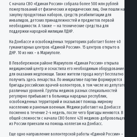
С начала СВО «Единая Россия» собрала более 500 млн рублей
пожертвований от физических и юридических лиц. Они пошли на
закупку продуктовых наборов, средств реабилитации для
инвалидов, детских принадлежностей и предметов первой
необходимости. А также — на технические средства для
поддержки народной милиции ЛДНР.
На Донбассе и освобождённых территориях работает более 40
гуманитарных центров «Единой России». 15 центров открыто в
ДНР. 10 из них – в Мариуполе.
В Левобережном районе Мариуполя «Единая Россия» открыла
медицинский центр и оснастила его необходимым оборудованием
для оказания медпомощи. Также жители города могут бесплатно
получить здесь лекарства. По инициативе партии формируются
бригады российских врачей-волонтеров, в том числе из депутатов
различных уровней. Группы медиков разных специальностей
регулярно прибывают в больницы народных республик,
освобожденных территорий и оказывают помощь мирному
населению и раненым военным. Медики работают на Донбассе
посменно в течение 2-4 недель, после чего бригады меняются. В
общей сложности с начала СВО более 420 медиков-добровольцев
из России приехали на помощь коллегам на Донбасс.
Еще одно направление волонтерской работы «Единой России» –