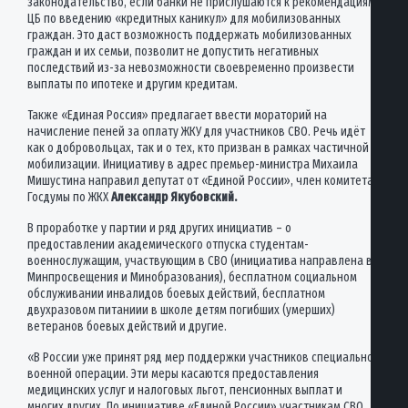
законодательство, если банки не прислушаются к рекомендациям
ЦБ по введению «кредитных каникул» для мобилизованных
граждан. Это даст возможность поддержать мобилизованных
граждан и их семьи, позволит не допустить негативных
последствий из-за невозможности своевременно произвести
выплаты по ипотеке и другим кредитам.
Также «Единая Россия» предлагает ввести мораторий на
начисление пеней за оплату ЖКУ для участников СВО. Речь идёт
как о добровольцах, так и о тех, кто призван в рамках частичной
мобилизации. Инициативу в адрес премьер-министра Михаила
Мишустина направил депутат от «Единой России», член комитета
Госдумы по ЖКХ
Александр Якубовский.
В проработке у партии и ряд других инициатив – о
предоставлении академического отпуска студентам-
военнослужащим, участвующим в СВО (инициатива направлена в
Минпросвещения и Минобразования), бесплатном социальном
обслуживании инвалидов боевых действий, бесплатном
двухразовом питаниии в школе детям погибших (умерших)
ветеранов боевых действий и другие.
«В России уже принят ряд мер поддержки участников специальной
военной операции. Эти меры касаются предоставления
медицинских услуг и налоговых льгот, пенсионных выплат и
многих других. По инициативе «Единой России» участникам СВО,