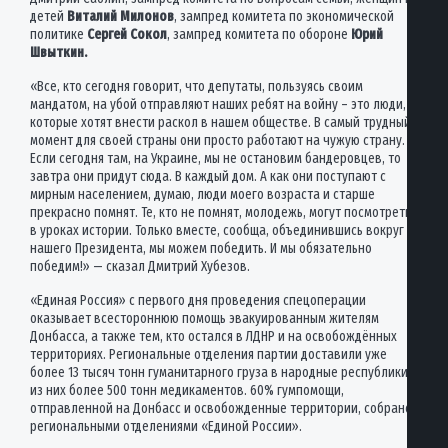
детей
Виталий Милонов
, зампред комитета по экономической
политике
Сергей Сокол
, зампред комитета по обороне
Юрий
Швыткин.
«Все, кто сегодня говорит, что депутаты, пользуясь своим
мандатом, на убой отправляют наших ребят на войну – это люди,
которые хотят внести раскол в нашем обществе. В самый трудный
момент для своей страны они просто работают на чужую страну.
Если сегодня там, на Украине, мы не остановим бандеровцев, то
завтра они придут сюда. В каждый дом. А как они поступают с
мирным населением, думаю, люди моего возраста и старше
прекрасно помнят. Те, кто не помнят, молодежь, могут посмотреть
в уроках истории. Только вместе, сообща, объединившись вокруг
нашего Президента, мы можем победить. И мы обязательно
победим!» — сказал Дмитрий Хубезов.
«Единая Россия» с первого дня проведения спецоперации
оказывает всестороннюю помощь эвакуированным жителям
Донбасса, а также тем, кто остался в ЛДНР и на освобождённых
территориях. Региональные отделения партии доставили уже
более 13 тысяч тонн гуманитарного груза в народные республики,
из них более 500 тонн медикаментов. 60% гумпомощи,
отправленной на Донбасс и освобожденные территории, собрано
региональными отделениями «Единой России».