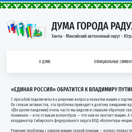
ДУМА ГОРОДА РАД
Ханты - Мансийский автономный округ - Югр
О ДУМЕ
ОФИЦИАЛЬНЫЕ СИМВОЛ
«ЕДИНАЯ РОССИЯ» ОБРАТИТСЯ К ВЛАДИМИРУ ПУТИ
С просьбой подключиться к решению вопроса нехватки машин к парти
По словам активистов, эта проблема приводит к долгому ожиданию вр
«[Во время пандемии] очень часто мы видели и слышали обратную связ
понимаем — и по отзывам волонтёров — что нам не хватает машин. А 
координатор Сибирского федерального округа ВОД «Волонтеры-меди
Решение проблемы с парком машин скорой помощи — вопрос первостеп