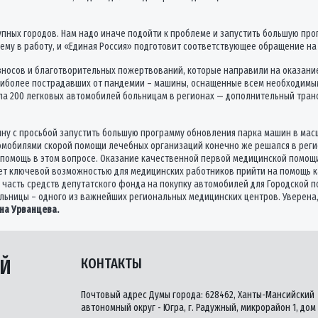
крупных городов. Нам надо иначе подойти к проблеме и запустить большую пр
ему в работу, и «Единая Россия» подготовит соответствующее обращение на
взносов и благотворительных пожертвований, которые направили на оказани
 наиболее пострадавших от пандемии – машины, оснащенные всем необходимы
ла 200 легковых автомобилей больницам в регионах — дополнительный транс
ну с просьбой запустить большую программу обновления парка машин в масш
омобилями скорой помощи лечебных организаций конечно же решался в регио
 помощь в этом вопросе. Оказание качественной первой медицинской помощи
т ключевой возможностью для медицинских работников прийти на помощь ка
ена часть средств депутатского фонда на покупку автомобилей для Городско
ольницы – одного из важнейших региональных медицинских центров. Уверена
на Урванцева.
ЫЙ
КОНТАКТЫ
Почтовый адрес Думы города: 628462, Ханты-Мансийский
автономный округ - Югра, г. Радужный, микрорайон 1, дом 