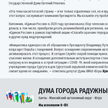
Государственной Думы Евгений Ревенко.
«Эта тема касается всей страны — и не только отдаленных сел, но и 
этот вопрос заслуживает внимания Президента. Мы возьмём эту пробл
Напомним, «Единая Россия» в 2020 году организовала сбор членских 
деньги, в том числе, приобрели десять реанимобилей для регионов,
«Единая Россия» в рамках партийной акции «Спасибо врачам» переда
и других нужд медучреждений.
«Инициатива единороссов об обращении к Президенту Владимиру Пути
когда идет борьба с пандемией. Вопрос оснащения современными авт
активизировать этот процесс. И сегодня Службе скорой помощи нужна
спасение жизни. И оснащение дополнительным автотранспортом стане
нагрузку всех медиков в острой ситуации с COVID -19, мной направл
учреждения города Сургута и для Сургутской окружной клинической б
снизит время ее ожидания», — отметила депутат Думы ХМАО-Югры
Ири
ДУМА ГОРОДА РАДУЖН
Ханты - Мансийский автономный округ - Югра
Мы исполняем 8-ФЗ