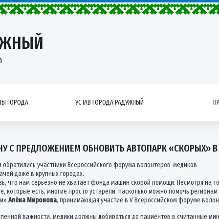
УЖНЫЙ
а
Ы ГОРОДА
УСТАВ ГОРОДА РАДУЖНЫЙ
Н
НУ С ПРЕДЛОЖЕНИЕМ ОБНОВИТЬ АВТОПАРК «СКОРЫХ» В
и обратились участники Всероссийского форума волонтеров-медиков
ачей даже в крупных городах.
ь, что нам серьёзно не хватает фонда машин скорой помощи. Несмотря на то
те, которые есть, многие просто устарели. Насколько можно помочь регион
ки»
Алёна Миронова
, принимающая участие в V Всероссийском форуме волон
енной важности, медики должны добираться до пациентов в считанные мину