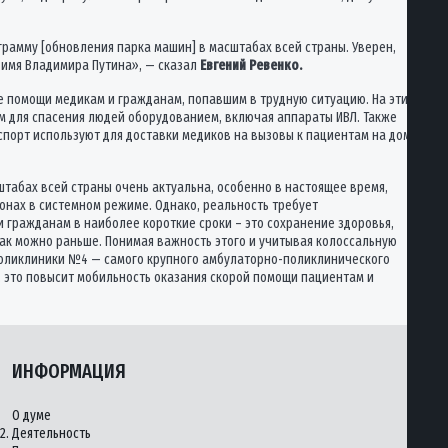
ограмму [обновления парка машин] в масштабах всей страны. Уверен,
 имя Владимира Путина», — сказал
Евгений Ревенко.
е помощи медикам и гражданам, попавшим в трудную ситуацию. На эти
м для спасения людей оборудованием, включая аппараты ИВЛ. Также
порт используют для доставки медиков на вызовы к пациентам на дом
табах всей страны очень актуальна, особенно в настоящее время,
нах в системном режиме. Однако, реальность требует
 гражданам в наиболее короткие сроки – это сохранение здоровья,
к можно раньше. Понимая важность этого и учитывая колоссальную
й поликлиники №4 — самого крупного амбулаторно-поликлинического
, это повысит мобильность оказания скорой помощи пациентам и
ИНФОРМАЦИЯ
О думе
2.
Деятельность