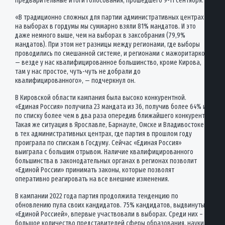
предварительные итоги голосования, прошедшего 9-11 сентября.
«В традиционно сложных для партии административных центрах
на выборах в гордумы мы суммарно взяли 81% мандатов. И это
даже немного выше, чем на выборах в заксобрания (79,9%
мандатов). При этом нет разницы между регионами, где выборы
проводились по смешанной системе, и регионами с мажоритаркой
— везде у нас квалифицированное большинство, кроме Кирова,
там у нас простое, чуть-чуть не добрали до
квалифицированного», — подчеркнул он.
В Кировской области кампания была высоко конкурентной.
«Единая Россия» получила 23 мандата из 36, получив более 64% и
по списку более чем в два раза опередив ближайшего конкурента.
Такая же ситуация в Ярославле, Барнауле, Омске и Владивостоке –
в тех административных центрах, где партия в прошлом году
проиграла по спискам в Госдуму. Сейчас «Единая Россия»
выиграла с большим отрывом. Наличие квалифицированного
большинства в законодательных органах в регионах позволит
«Единой России» принимать законы, которые позволят
оперативно реагировать на все внешние изменения.
В кампании 2022 года партия продолжила тенденцию по
обновлению пула своих кандидатов. 75% кандидатов, выдвинутых
«Единой Россией», впервые участвовали в выборах. Среди них –
большое количество представителей сферы образования, науки,