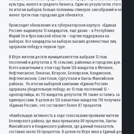
культуры, малого и среднего бизнеса. Один из результатов этого —
по итогам выборов больше половины спикеров заксобраний и не
менее трети глав городских дум обновятся.
Происходит обновление и в губернаторском корпусе. «Единая
Россия» выдвинула 13 кандидатов, еще двоих – в Республике
Марий Эл и Ярославской области – партия поддержала на
выборах. Все кандидаты на выборах высших должностных лиц
одержали победу в первом туре.
В Югре жители десяти муниципалитетов выбрали 13 глав
поселений и депутатов в 16 сельских, районных и городских дум.
Всего вакантными в этом году были 126 мандатов в Мегионе,
Нефтеюганске, Покачах, Югорске, Белоярском, Кондинском,
Нефтеюганском, Советском, Сургутском и Ханты-Мансийском
районах. По итогам выборной кампании «Единая Россия»
одержала убедительную победу: из 13 глав поселений 12 –
однопартийцы, из 113 мандатов депутатов 98 также остались за
единороссами. В целом из 126 вакантных мандатов 110 получила
«Единая Россия», что составляет более 87 процентов
«Наибольшую активность в ходе голосования проявили жители
Белоярского района, где явка превысила 80 процентов, Ханты-
Мансийского и Кондинского районов, где данный показатель
составил около 50 процентов. В целом по Югре явка в Единый день