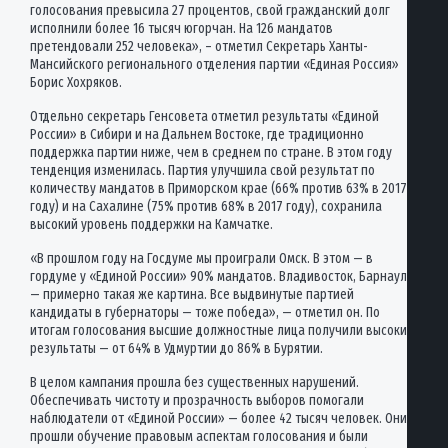
голосования превысила 27 процентов, свой гражданский долг
исполнили более 16 тысяч югорчан. На 126 мандатов
претендовали 252 человека», – отметил Секретарь Ханты-
Мансийского регионального отделения партии «Единая Россия»
Борис Хохряков.
Отдельно секретарь Генсовета отметил результаты «Единой
России» в Сибири и на Дальнем Востоке, где традиционно
поддержка партии ниже, чем в среднем по стране. В этом году
тенденция изменилась. Партия улучшила свой результат по
количеству мандатов в Приморском крае (66% против 63% в 2017
году) и на Сахалине (75% против 68% в 2017 году), сохранила
высокий уровень поддержки на Камчатке.
«В прошлом году на Госдуме мы проиграли Омск. В этом — в
гордуме у «Единой России» 90% мандатов. Владивосток, Барнаул
— примерно такая же картина. Все выдвинутые партией
кандидаты в губернаторы — тоже победа», — отметил он. По
итогам голосования высшие должностные лица получили высокие
результаты — от 64% в Удмуртии до 86% в Бурятии.
В целом кампания прошла без существенных нарушений.
Обеспечивать чистоту и прозрачность выборов помогали
наблюдатели от «Единой России» — более 42 тысяч человек. Они
прошли обучение правовым аспектам голосования и были