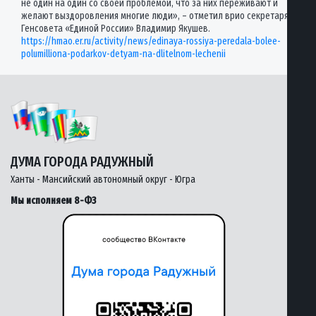
не один на один со своей проблемой, что за них переживают и
желают выздоровления многие люди», – отметил врио секретаря
Генсовета «Единой России» Владимир Якушев.
https://hmao.er.ru/activity/news/edinaya-rossiya-peredala-bolee-
polumilliona-podarkov-detyam-na-dlitelnom-lechenii
ДУМА ГОРОДА РАДУЖНЫЙ
Ханты - Мансийский автономный округ - Югра
Мы исполняем 8-ФЗ