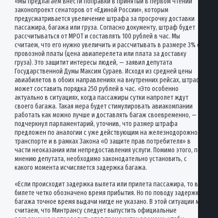
«Мы предлагаем внести поправки в принятый в первом чтении
законопроект сенаторов от «Единой России», которым
предусматривается увеличение штрафа за просрочку доставки
пассажира, багажа или груза. Согласно документу, штраф будет
рассчитываться от МРОТ и составлять 100 рублей в час. Мы
считаем, что его нужно увеличить и рассчитывать в размере 3% от
провозной платы (цена авиаперелета или плата за доставку
груза). Это защитит интересы людей, — заявил депутата
Государственной Думы Максим Сураев. Исходя из средней цены
авиабилетов в обоих направлениях на внутренних рейсах, штраф
может составить порядка 250 рублей в час. «Это особенно
актуально в ситуациях, когда пассажиры сутки напролет ждут
своего багажа. Такая мера будет стимулировать авиакомпании
работать как можно лучше и доставлять багаж своевременно, —
подчеркнул парламентарий, уточнив, что размер штрафа
предложен по аналогии с уже действующим на железнодорожном
транспорте и в рамках Закона «О защите прав потребителя» в
части неоказания или непредоставления услуги. Помимо этого, по
мнению депутата, необходимо законодательно установить, с
какого момента исчисляется задержка багажа.
«Если происходит задержка вылета или прилета пассажира, то в
билете четко обозначено время прибытия. Но по поводу задержки
багажа точное время выдачи нигде не указано. В этой ситуации мы
считаем, что Минтрансу следует выпустить официальные