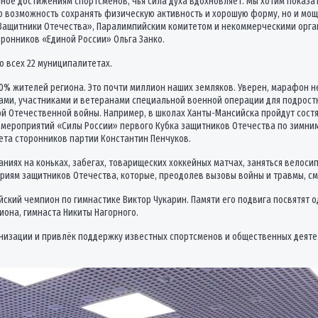
ное достижениям спортсменов, чья сила духа вдохновляет. Мы хотим показат
ко возможность сохранять физическую активность и хорошую форму, но и мо
«Защитники Отечества», Паралимпийским комитетом и некоммерческими орга
ронников «Единой России» Ольга Занко.
 всех 22 муниципалитетах.
0% жителей региона. Это почти миллион наших земляков. Уверен, марафон н
ами, участниками и ветеранами специальной военной операции для подрост
ой Отечественной войны. Например, в школах Ханты-Мансийска пройдут сост
 мероприятий «Силы России» первого Кубка защитников Отечества по зимним
ета сторонников партии Константин Пенчуков.
аниях на коньках, забегах, товарищеских хоккейных матчах, заняться вело
иям защитников Отечества, которые, преодолев вызовы войны и травмы, см
йский чемпион по гимнастике Виктор Чукарин. Памяти его подвига посвятят
иона, гимнаста Никиты Нагорного.
зации и привлёк поддержку известных спортсменов и общественных деятеле