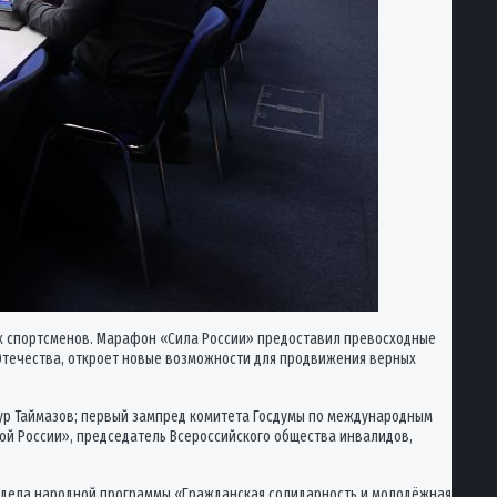
х спортсменов. Марафон «Сила России» предоставил превосходные
 Отечества, откроет новые возможности для продвижения верных
тур Таймазов; первый зампред комитета Госдумы по международным
ой России», председатель Всероссийского общества инвалидов,
раздела народной программы «Гражданская солидарность и молодёжная