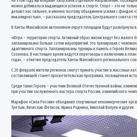
«В этом году мы впервые запускаем отдельное направление, посвящён
можно добиваться выдающихся успехов в спорте. Спорт – это не толь
делают нас сильнее, и именно поэтому объединяем усилия с фондом 
инвалидностью», – рассказала председатель Центрального совета сто
В Ханты-Мансийском автономном округе площадки будут развёрнуты во
«Югра – территория спорта. Активный образ жизни ведут без малого 6
запланировано больше сотни мероприятий. Это тренировки с чемпион
адаптивного спорта. Запланированы турниры в память о Героях Велик
Созонова. В настоящее время ведутся переговоры о включении в план
года», – отметил председатель Ханты-Мансийского регионального сов
С 20 февраля жители регионов смогут принять участие в массовых кат
составляющей станет просветительская программа, посвящённая истор
Среди таких Героев – участник Великой Отечественной войны, олимпи
при участии заслуженного мастера спорта России, олимпийского чемп
Марафон «Сила России» объединил спортивные некоммерческие органи
Третьяк, Вячеслав Фетисов, Ирина Роднина, Николай Валуев и другие.