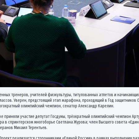
енных тренеров, учителей физкультуры, титулованных атлетов и начинающи
классов. Уверен, предстоящий этап марафона, проходящий в Год защитников
ногократный олимпийский чемпион, сенатор Александр Карелин.
же приняли участие депутат Госдумы, трёхкратный олимпийский чемпион Ар
ра в спринтерском многоборье Светлана Журова; член Высшего совета «Един
теранов Михаил Терентьев.
а. Проект реализуется сторонниками «Единой России» в рамках выполнения 