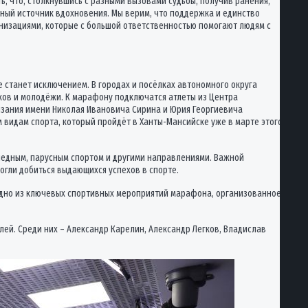
ь, что, столкнувшись с разными вызовами судьбы, получив ранения,
щный источник вдохновения. Мы верим, что поддержка и единство
низациями, которые с большой ответственностью помогают людям с
е станет исключением. В городах и посёлках автономного округа
ков и молодёжи. К марафону подключатся атлеты из Центра
язания имени Николая Ивановича Сирина и Юрия Георгиевича
 видам спорта, который пройдёт в Ханты-Мансийске уже в марте этого
сипедным, парусным спортом и другими направлениями. Важной
огли добиться выдающихся успехов в спорте.
 одно из ключевых спортивных мероприятий марафона, организованное
й. Среди них – Александр Карелин, Александр Легков, Владислав