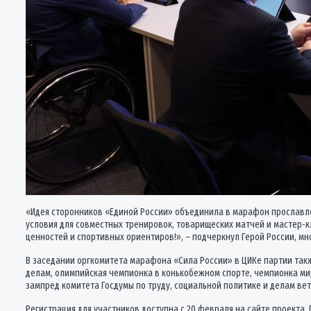
«Идея сторонников «Единой России» объединила в марафон прославл
условия для совместных тренировок, товарищеских матчей и мастер-
ценностей и спортивных ориентиров!», – подчеркнул Герой России, м
В заседании оргкомитета марафона «Сила России» в ЦИКе партии так
делам, олимпийская чемпионка в конькобежном спорте, чемпионка ми
зампред комитета Госдумы по труду, социальной политике и делам ве
Регистрация для участников доступна с 20 февраля на сайте проект