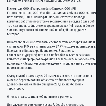
выпущено 4 млн 288 тысяч молоди сибирского осетра.
В этом году ООО «Газпромнефть-Хантос», ООО «РН
Юганскнефтегаз», ООО «Лукойл – Западная Сибирь» ООО «Салым
Петролеум», ПАО «Славнефть-Мегионнефтегаз» проведен
комплекс работ по подготовке территории и высадке более 560
тыс. саженцев сибирского кедра на площади 141 гектар и более
500 тыс. штук сосны обыкновенной на общей площади 267
гектаров.
Основу обращения с отходами составляет их обезвреживание и
утилизация. В Югре утилизировано 87,9% отходов производства.
Поздравляю Владимира Леонидовича Богданова,
коллектив «Сургутнефтегаза» с победой в XV всероссийском
конкурсе «Лидер природоохранной деятельности в России-2019» в
номинации «Экологический менеджмент и управление отходами в
промышленности».
Скажу спасибо каждому из 27 тысяч земляков, кто причастен к
очистке берегов водных объектов от бытового мусора и
древесного хлама. Всего очищено 287,8 км прибрежной
территории.
О показателях социальной политики в регионе.
Для улучшения жилищных условий, борьбы с бедностью,