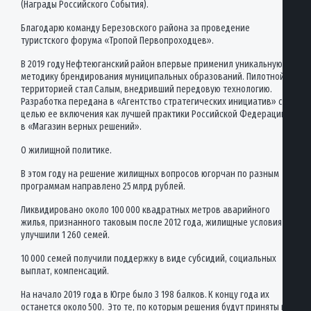
(Награды Российского События).
Благодарю команду Березовского района за проведение
туристского форума «Тропой Первопроходцев».
В 2019 году Нефтеюганский район впервые применил уникальную
методику брендирования муниципальных образований. Пилотной
территорией стал Салым, внедривший передовую технологию.
Разработка передана в «Агентство стратегических инициатив» с
целью ее включения как лучшей практики Российской Федерации
в «Магазин верных решений».
О жилищной политике.
В этом году на решение жилищных вопросов югорчан по разным
программам направлено 25 млрд рублей.
Ликвидировано около 100 000 квадратных метров аварийного
жилья, признанного таковым после 2012 года, жилищные условия
улучшили 1 260 семей.
10 000 семей получили поддержку в виде субсидий, социальных
выплат, компенсаций.
На начало 2019 года в Югре было 3 198 балков. К концу года их
останется около 500. Это те, по которым решения будут приняты в