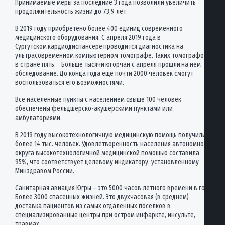
Принимаемые меры за последние 3 года позволили увеличить
продолжительность жизни до 73,9 лет.
В 2019 году приобретено более 400 единиц современного
медицинского оборудования. С апреля 2019 года в
Сургутском кардиодиспансере проводится диагностика на
ультрасовременном компьютерном томографе. Таких томографов
в стране пять. Больше тысячи югорчан с апреля прошли на нем
обследование. До конца года еще почти 2000 человек смогут
воспользоваться его возможностями.
Все населенные пункты с населением свыше 100 человек
обеспечены фельдшерско-акушерскими пунктами или
амбулаториями.
В 2019 году высокотехнологичную медицинскую помощь получили
более 14 тыс. человек. Удовлетворенность населения автономного
округа высокотехнологичной медицинской помощью составила
95%, что соответствует целевому индикатору, установленному
Минздравом России.
Санитарная авиация Югры – это 5000 часов летного времени в год.
Более 3000 спасенных жизней. Это двухчасовая (в среднем)
доставка пациентов из самых отдаленных поселков в
специализированные центры при остром инфаркте, инсульте,
травмах.