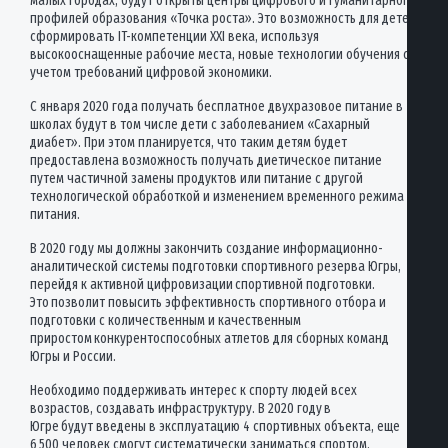
малых городах, будут открыты центры цифрового и гуманитарного
профилей образования «Точка роста». Это возможность для детей
сформировать IT-компетенции ХХI века, используя
высокооснащенные рабочие места, новые технологии обучения с
учетом требований цифровой экономики.
С января 2020 года получать бесплатное двухразовое питание в
школах будут в том числе дети с заболеванием «Сахарный
диабет». При этом планируется, что таким детям будет
предоставлена возможность получать диетическое питание
путем частичной замены продуктов или питание с другой
технологической обработкой и изменением временного режима
питания.
В 2020 году мы должны закончить создание информационно-
аналитической системы подготовки спортивного резерва Югры,
перейдя к активной цифровизации спортивной подготовки.
Это позволит повысить эффективность спортивного отбора и
подготовки с количественным и качественным
приростом конкурентоспособных атлетов для сборных команд
Югры и России.
Необходимо поддерживать интерес к спорту людей всех
возрастов, создавать инфраструктуру. В 2020 году в
Югре будут введены в эксплуатацию 4 спортивных объекта, еще
6 500 человек смогут систематически заниматься спортом.