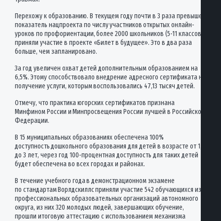
Перехожу к образованию. В текущем году почти в 3 раза превышен
показатель нацпроекта по числу участников открытых онлайн-
уроков по профориентации, более 2000 школьников (5-11 классов)
приняли участие в проекте «Билет в будущее». Это в два раза
больше, чем запланировано.
За год увеличен охват детей дополнительным образованием на
6,5%. Этому способствовало внедрение адресного сертификата на
получение услуги, которым воспользовались 47,13 тысяч детей.
Отмечу, что практика югорских сертификатов признана
Минфином России и Минпросвещения России лучшей в Российской
Федерации.
В 15 муниципальных образованиях обеспечена 100%
доступность дошкольного образования для детей в возрасте от 1,5
до 3 лет, через год 100-процентная доступность для таких детей
будет обеспечена во всех городах и районах.
В течение учебного года в демонстрационном экзамене
по стандартам Ворлдскиллс приняли участие 542 обучающихся из
профессиональных образовательных организаций автономного
округа, из них 320 молодых людей, завершающих обучение,
прошли итоговую аттестацию с использованием механизма