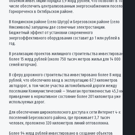
объемом инвестиций порядка 5,9 млрд рублей, что позволит в том
числе обеспечить централизованным энергоснабжением поселок
Горнореченск в Октябрьском районе.
В Кондинском районе (село Шугур) и Березовском районе (село
Няксимволь) запущены две солнечные электростанции.
Бюджетный эффект от установки современного
энергоэффективного оборудования составит до 1 млн рублей в
год.
В реализацию проектов жилищного строительства инвестировано
более 15 млрд рублей (около 750 тысяч метров жилья для 14 000
семей югорчан).
В сферу дорожного строительства инвестировано более 8 млрд
рублей, что обеспечило ввод в эксплуатацию 67,1 километров
автодорог, в том числе участка автомобильной дороги между
поселками Коммунистический — Унъюган протяженностью 45,3 км,
приведение в нормативное состояние более 201 километра уже
используемых дорог.
Для обеспечения широкополосного доступа к сети Интернет 4-х
поселений Березовского района, где проживает 3,7 тысяч
человек, проложено 320 километров линий оптоволокна.
Более 94 млрд рублей инвестировано в создание объектов