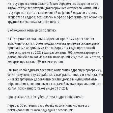
на государственный баланс. Таким образом, мы закрепляем за
Югрой статус территории долгосрочных интересов компаний и
государства, центра компетенций нефтяной отрасли страны,
экспортера кадров, технологий в сфере эффективного освоения
трудноизвлекаемых запасов нефти.
В отношении жилищной политики.
В Югре утверждена новая адресная программа расселения
аварийного жилья. В нее вошли многоквартирные жилые дома,
признанные аварийными до 1 января 2017 года. Программой
предусмотрено до 2025 года расселение 906 многоквартирных
домов общей площадью жилых помещений 419,5 тыс. кв. метров, в
которых проживают 29 тысяч югорчан.
Считаю необходимым досрочно выполнить адресную программу.
Уже в текущем году мы работаем над расселением и ликвидацией
многоквартирных деревянных жилых домов в муниципальных
образованиях, справившихся с задачей ликвидации аварийного
жилья, признанного таковым до 01.01.2017.
Прошу заместителя губернатора Андрея Зобницева:
Первое. Обеспечить разработку нормативно-правового
регулирования такого подхода к расселению.