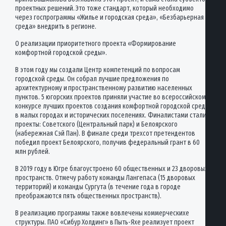
проектных решений. Это тоже стандарт, который необходимо
через госпрограммы «Жилье и городская среда», «Безбарьерная
среда» внедрить в регионе.
О реализации приоритетного проекта «Формирование
комфортной городской среды».
В этом году мы создали Центр компетенций по вопросам
городской среды. Он собрал лучшие предложения по
архитектурному и пространственному развитию населенных
пунктов. 5 югорских проектов приняли участие во всероссийском
конкурсе лучших проектов создания комфортной городской среды
в малых городах и исторических поселениях. Финалистами стали
проекты: Советского (Центральный парк) и Белоярского
(набережная Сэй Пан). В финале среди трехсот претендентов
победил проект Белоярского, получив федеральный грант в 60
млн рублей.
В 2019 году в Югре благоустроено 60 общественных и 23 дворовых
пространств. Отмечу работу команды Лангепаса (15 дворовых
территорий) и команды Сургута (в течение года в городе
преображаются пять общественных пространств).
В реализацию программы также вовлечены коммерческихе
структуры. ПАО «Сибур Холдинг» в Пыть-Яхе реализует проект