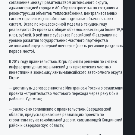
соглашение между Правительством автономного округа,
администрацией города и АО «Горэлектросеть» по созданию и
реконструкции объектов теплоснабжения, централизованных
систем горячего водоснабжения, отдельных объектов таких
систем. Всего по концессионной модели в текущем году
реализуются 34 проекта с общим объемом инвестиций более 19,9
млрд рублей. В рейтинге субъектов Российской Федерации по
уровню развития государственно-частного партнёрства
автономный округ в первой шестерке (шесть регионов разделили
первое место).
В 2019 году правительством Югры приняты решения по снятию
инфраструктурных ограничений для привлечения частных
инвестиций в экономику Ханты-Мансийского автономного округа –
Югры:
— достигнуты договоренности с Минтрансом России о реализации
проекта «Строительство мостового перехода через реку Обь в
районе г. Сургута»;
— заключено соглашение с правительством Свердловской
области, предусматривающее реализацию проекта по
строительству автомобильной дороги, связывающей Кондинский
район и Свердловскую область;