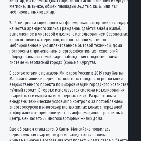
квартир, и 3 наемных дома социального использования в Сургуте,
Мегионе, Пыть-Яхе, общей площадью 34,2 тыс. кв. м, или 713
меблированных квартир.
За 6 лет реализации проекта сформирован «югорский» стандарт
качества арендного жилья. Гражданам сдаётся внаём жильё,
выполненное в чистовой отделке, с использованием безопасных
износостойких материалов, полностью или частично
меблированное и укомплектованное бытовой техникой. Дома
построены с применением энергоэффективных технологий,
оборудованы системой видеонаблюдения с подключением к
системе «Безопасный город» (кроме г. Сургута).
В соответствии с приказом Минстроя России в 2019 году Ханты-
Мансийск вошел в перечень пилотных городов по реализации
ведомственного проекта по цифровизации городского хозяйства
«Умный город». В городе используется система моделирования
аварийных ситуаций на инженерных сетях. Разработаны и
внедрены технические условия по контролю за потреблением
энергоресурсов в многоквартирных жилых домах с передачей
информации от приборов учета в информационно-расчетный
центр. Сейчас это 22 многоквартирных жилых дома.
Еще об одном стандарте. В Ханты-Мансийске появилась
первая «умная квартира» для инвалида-колясочника.
Ирина Башмакова возглавила этот проект, и сама стала субъектом