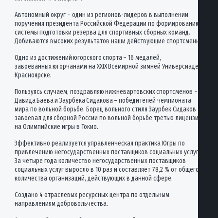
Автономный округ – один из регионов-лидеров в выполнении
поручения президента Российской Федерации по формированию
системы подготовки резерва для спортивных сборных команд.
Добиваются высоких результатов наши действующие спортсмены.
Одно из достижений югорского спорта – 16 медалей,
завоеванных югорчанами на XXIX Всемирной зимней Универсиаде в
Красноярске.
Пользуясь случаем, поздравляю нижневартовских спортсменов –
Давида Баева и Заурбека Сидакова – победителей чемпионата
мира по вольной борьбе. Борец вольного стиля Заурбек Сидаков
завоевал для сборной России по вольной борьбе третью лицензию
на Олимпийские игры в Токио.
Эффективно реализуется управленческая практика Югры по
привлечению негосударственных поставщиков социальных услуг.
За четыре года количество негосударственных поставщиков
социальных услуг выросло в 10 раз и составляет 78,2 % от общего
количества организаций, действующих в данной сфере.
Создано 4 отраслевых ресурсных центра по отдельным
направлениям добровольчества.