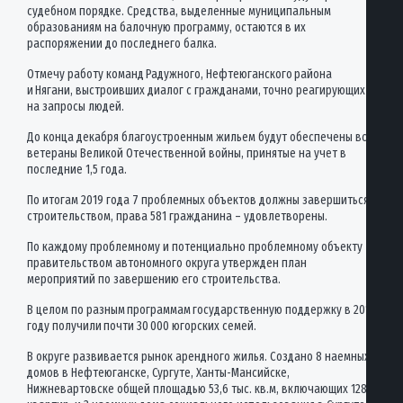
судебном порядке. Средства, выделенные муниципальным
образованиям на балочную программу, остаются в их
распоряжении до последнего балка.
Отмечу работу команд Радужного, Нефтеюганского района
и Нягани, выстроивших диалог с гражданами, точно реагирующих
на запросы людей.
До конца декабря благоустроенным жильем будут обеспечены все
ветераны Великой Отечественной войны, принятые на учет в
последние 1,5 года.
По итогам 2019 года 7 проблемных объектов должны завершиться
строительством, права 581 гражданина – удовлетворены.
По каждому проблемному и потенциально проблемному объекту
правительством автономного округа утвержден план
мероприятий по завершению его строительства.
В целом по разным программам государственную поддержку в 2019
году получили почти 30 000 югорских семей.
В округе развивается рынок арендного жилья. Создано 8 наемных
домов в Нефтеюганске, Сургуте, Ханты-Мансийске,
Нижневартовске общей площадью 53,6 тыс. кв.м, включающих 1280