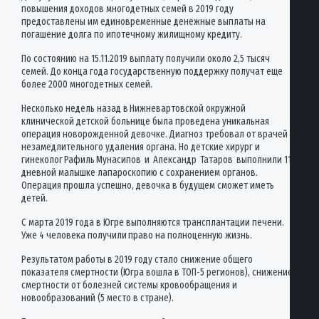
повышения доходов многодетных семей в 2019 году
предоставлены им единовременные денежные выплаты на
погашение долга по ипотечному жилищному кредиту.
По состоянию на 15.11.2019 выплату получили около 2,5 тысяч
семей. До конца года государственную поддержку получат еще
более 2000 многодетных семей.
Несколько недель назад в Нижневартовской окружной
клинической детской больнице была проведена уникальная
операция новорожденной девочке. Диагноз требовал от врачей
незамедлительного удаления органа. Но детские хирург и
гинеколог Рафиль Мунасипов и Александр Татаров выполнили 11-
дневной малышке лапароскопию с сохранением органов.
Операция прошла успешно, девочка в будущем сможет иметь
детей.
С марта 2019 года в Югре выполняются трансплантации печени.
Уже 4 человека получили право на полноценную жизнь.
Результатом работы в 2019 году стало снижение общего
показателя смертности (Югра вошла в ТОП-5 регионов), снижение
смертности от болезней системы кровообращения и
новообразований (5 место в стране).