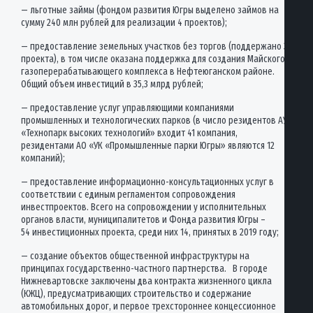
— льготные займы (фондом развития Югры выделено займов на
сумму 240 млн рублей для реализации 4 проектов);
— предоставление земельных участков без торгов (поддержано 3
проекта), в том числе оказана поддержка для создания Майского
газоперерабатывающего комплекса в Нефтеюганском районе.
Общий объем инвестиций в 35,3 млрд рублей;
— предоставление услуг управляющими компаниями
промышленных и технологических парков (в число резидентов АУ
«Технопарк высоких технологий» входит 41 компания,
резидентами АО «УК «Промышленные парки Югры» являются 12
компаний);
— предоставление информационно-консультационных услуг в
соответствии с единым регламентом сопровождения
инвестпроектов. Всего на сопровождении у исполнительных
органов власти, муниципалитетов и Фонда развития Югры –
54 инвестиционных проекта, среди них 14, принятых в 2019 году;
— создание объектов общественной инфраструктуры на
принципах государственно-частного партнерства. В городе
Нижневартовске заключены два контракта жизненного цикла
(КЖЦ), предусматривающих строительство и содержание
автомобильных дорог, и первое трехстороннее концессионное