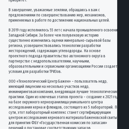
приоритет.
В завершение, уважаемые земляки, обращаюсь к вам с
предложениями по совершенствованию мер, механизмов,
применяемых в работе по достижению национальных целей.
В 2019 году исполнилось 55 лет с начала промышленного освоения
Западной Сибири. За более чем полувековую историю
существенно изменились оценки минерально-сырьевой базы
региона, усовершенствовались технологии разработки
месторождений, содержащих углеводороды. На основе
проектного подхода правительство автономного округа в
партнерстве с недропользователями, научными,
образовательными и сервисными организациями России создает
условия для разработки ТРИЗов.
ООО «Технологический Центр Бажен» – пользователь недр,
имеющий лицензии на несколько участков недр,
инжиниринговая компания, внедряющая лучшие технологические
практики. Один из ключевых этапов проекта – создание к 2021 году
на базе окружного кернохранилища уникального центра
исследования керна и флюидов, состоящего из 5 лабораторий. По
сути, этот лабораторный комплекс станет сертифицирующим
центром исследования кернового материала баженовской свиты
для принятия ФБУ «Государственная комиссия по запасам»
решений о постановке соответствующих запасов