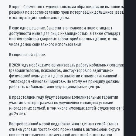
Второе. Совместно с муниципальными образованиями выполнить
решения по восстановлению прав потерпевших дольщиков, введя
в эксплуатацию проблемные дома.
И еще одно решение. Закрепить в правовом поле стандарт
доступности жилья для лиц с инвалидностью, а также стандарт
благоустройства дворовых территорий наемных домов, в том
числе домов социального использования.
В социальной сфере.
В 2020 году необходимо организовать работу мобильных соцслужб
(реабилитологов, психологов, инструкторов по адаптивной
физической культуре и т.д.) по аналогии с плавполиклиникой –
теплоходом «Николай Пирогов». По этому же принципу должны
работать мобильные многофункциональные центры.
В предстоящем году будут введены дополнительные гарантии
участия в госпрограммах по улучшению жилищных условий
многодетных семьей, в том числе имеющих детей-студентов от 18
до 24 лет.
Востребованной мерой поддержки многодетных семей станет
отмена условия постоянного проживания в автономном округе
при предоставлении ежемесячной денежной выплаты при