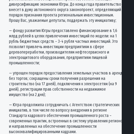
диверсификацию экономики Югры. До конца года правительство
внесет в думу автономного округа законопроект, определяющий
порядок признания проекта региональным инвестиционным.
Прошу Вас, уважаемые депутаты, поддержать эту инициативу;
— фонду развития Югры предоставлено финансирование в 1,6
млрд рублей в целях привлечения инвестиций по модели: на 1
рубль бюджетных средств – 3-4 рубля частных инвестиций. Это
позволит привлечь инвестиции предприятиям в сфере
деревопереработки, производителям нефтесервисного и
электрощитового оборудования, предприятиям пищевой
промышленности;
— упрощен порядок предоставления земельных участков в аренду
без торгов; сокращены сроки получения разрешения на
строительство (на 17 дней), подключения к электросетям (на 9
дней), регистрации прав собственности на недвижимое
имущество (на 2 дня);
— Югра продолжила сотрудничать с Агентством стратегических
инициатив, в том числе по вопросу внедрения в регионе
Стандарта кадрового обеспечения промышленного роста –
современных практик, встроенных в систему управления регионом
и направленных на обеспечение промышленности
высококвалифицированными кадрами.