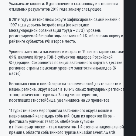
Уважаемые коллеги. В дополнение к сказанному в отношении
отдельных результатов 2019 года замечу следующее.
В 2019 году в автономном округе зафиксирован самый низкий с
1997 года уровень безработицы (по методике
Международной организации труда – 2,5%). Уровень
регистрируемой безработицы составил 0,4%, обеспечив округу в
рейтинге субъектов РФ второе место.
Уровень занятости населения в возрасте 15 лет и старше составил
69%, включив Югру в ТОП-5 субъектов-лидеров Российской
Федерации. Сохраняется позиция автономного округа в десятке
регионов страны с высоким уровнем занятости инвалидов (6
место).
Несколько слов о новой отрасли экономической деятельности в
нашем регионе. Округ вошел в ТОП-15 самых популярных регионов
этнографического туризма. За год число туристов,
посетивших этностойбища, увеличилось на 20 процентов.
11 туристических мероприятий автономного округа вошли в
национальный календарь событий. Один из проектов Югры –
фестиваль уличных театров «Небесные кулисы»
в г. Нижневартовске – стал лауреатом 1-й степени национальной
премии в области событийного туризма Russian Event Awards