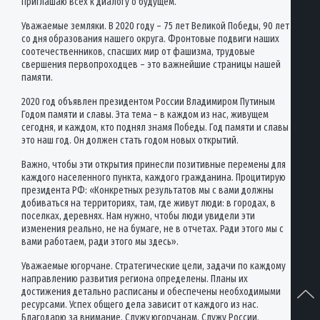
Приглашаю всех к диалогу о будущем.
Уважаемые земляки. В 2020 году – 75 лет Великой Победы, 90 лет
со дня образования нашего округа. Фронтовые подвиги наших
соотечественников, спасших мир от фашизма, трудовые
свершения первопроходцев – это важнейшие страницы нашей
памяти.
2020 год объявлен президентом России Владимиром Путиным
Годом памяти и славы. Эта тема – в каждом из нас, живущем
сегодня, и каждом, кто поднял знамя Победы. Год памяти и славы –
это наш год. Он должен стать годом новых открытий.
Важно, чтобы эти открытия принесли позитивные перемены для
каждого населенного пункта, каждого гражданина. Процитирую
президента РФ: «Конкретных результатов мы с вами должны
добиваться на территориях, там, где живут люди: в городах, в
поселках, деревнях. Нам нужно, чтобы люди увидели эти
изменения реально, не на бумаге, не в отчетах. Ради этого мы с
вами работаем, ради этого мы здесь».
Уважаемые югорчане. Стратегические цели, задачи по каждому
направлению развития региона определены. Планы их
достижения детально расписаны и обеспечены необходимыми
ресурсами. Успех общего дела зависит от каждого из нас.
Благодарю за внимание. Служу югорчанам. Служу России.