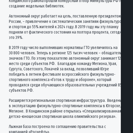
Кондинского района прошли конкурсный отбор Минкультуры РФ на
создание модельных библиотек.
Автономный округ работает на цель, поставленную президентом
России, – привлечение к систематическим занятиям физкультурой
и спортом до 55% жителей к 2024 году. В 2019 году мы эту планку
подняли от фактического состояния на полтора процента, сегодня
это 39%.
В 2019 году число выполнивших нормативы ГТО увеличилось на
30 800 человек. Теперь в регионе 125 тысяч человек – обладатели
значков ГТО. По этому показателю автономный округ занимает 12
место среди субъектов РФ. Благодарю команду Мегиона, Урая,
Сургута, Советского, Покачей за вклад, позволивший Югре
победить в летнем фестивале всероссийского физкультурно-
спортивного комплекса «Готов к труду и обороне», который
проводился среди обучающихся образовательных учреждений 85
субъектов РФ.
Расширяется региональная спортивная инфраструктура. Введены
в эксплуатацию физкультурно-спортивные комплексы в Югорске,
Мегионе. В Кондинском районе открылась «Специализированная
детско-юношеская спортивная школа олимпийского резерва».
Лыжная база построена по соглашению правительства с
компанией «Роснефть».