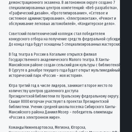
демонстрационного экзамена. В автономном округе создано 7
специализированных центров компетенций: «Веб-разработка»,
«Графический дизайн», «Прототипирование», «Сетевое и
системное администрирование», «Электромонтаж», «Ремонт и
обслуживание легковых автомобилей», «Кондитерское дело».
Советский политехнический колледж стал победителем
конкурсного отбора на получение средств федеральной субсидии.
До конца года будут оснащены 5 специализированных мастерских.
В Год театра в России в Когалыме открылся филиал
Государственного академического Малого театра. В Ханты-
Мансийском районе создан сельский дом культуры с библиотекой.
В Сургуте в декабре текущего года будет открыт мультимедийный
исторический парк «Россия – моя история».
Югра третий год в числе лидеров, занимает второе место по
количеству центров удаленного доступа
Президентской библиотеки по Уральскому федеральному округу.
Свыше 8000 югорчан участвуют в проектах Президентской
библиотеки. Ученик средней школы поселка Сибирского Ханты-
Мансийского района Даниил Мозер – победитель олимпиады
«Россия в электронном мире».
Команды Нижневартовска, Мегиона, Югорска,