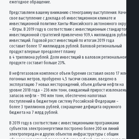
ежегодное обращение.
Представляем вашему вниманию стенограмму выступления: Начну
свое выступление с доклада об инвестиционном климате и
инвестиционной политике Ханты-Мансийского автономного округа
– Югры. В 2019 году в соответствии с инвестиционным стандартом,
инвестиционной стратегией привлечено 939,4 миллиардов рублей
инвестиций. Годовой рост инвестиций по итогам 2019 года
составит более 17 миллиардов рублей. Валовой региональный
продукт впервые преодолеет планку
в 4 триллиона рублей. Доля инвестиций в валовом региональном
продукте составит больше 23%.
В нефтегазовом комплексе объем бурения составил около 17 млн
погонных метров, пробурено 4,5 тысячи скважин, введено в
эксплуатацию 7 новых месторождений, объем добычи нефти на
уровне 2018 года – 236 млн тонн, ожидаемый прирост извлекаемых
запасов нефти – 190 млн тонн, обеспечено налоговых
поступлений в бюджетную систему Российской Федерации –
более 3 триллионов рублей, сокращение дефицита окружного
бюджета на 7 млрд рублей.
В 2019 году в соответствии с инвестиционными программами
субъектов электроэнергетики построено более 200 км линий
электропередач и других объектов инфраструктуры с общим