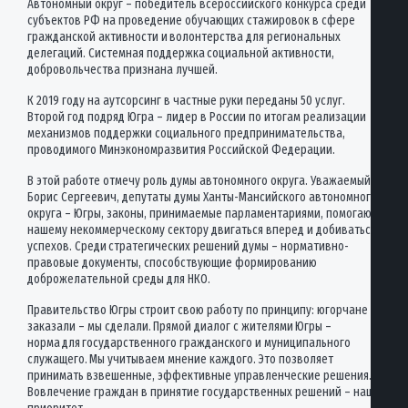
Автономный округ – победитель всероссийского конкурса среди
субъектов РФ на проведение обучающих стажировок в сфере
гражданской активности и волонтерства для региональных
делегаций. Системная поддержка социальной активности,
добровольчества признана лучшей.
К 2019 году на аутсорсинг в частные руки переданы 50 услуг.
Второй год подряд Югра – лидер в России по итогам реализации
механизмов поддержки социального предпринимательства,
проводимого Минэкономразвития Российской Федерации.
В этой работе отмечу роль думы автономного округа. Уважаемый
Борис Сергеевич, депутаты думы Ханты-Мансийского автономного
округа – Югры, законы, принимаемые парламентариями, помогают
нашему некоммерческому сектору двигаться вперед и добиваться
успехов. Среди стратегических решений думы – нормативно-
правовые документы, способствующие формированию
доброжелательной среды для НКО.
Правительство Югры строит свою работу по принципу: югорчане
заказали – мы сделали. Прямой диалог с жителями Югры –
норма для государственного гражданского и муниципального
служащего. Мы учитываем мнение каждого. Это позволяет
принимать взвешенные, эффективные управленческие решения.
Вовлечение граждан в принятие государственных решений – наш