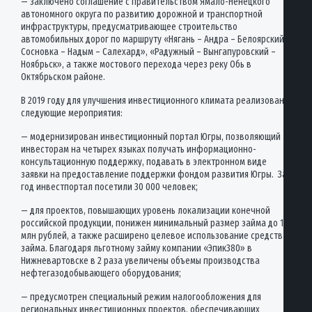
— заключено соглашение с правительством Ямало-Ненецкого
автономного округа по развитию дорожной и транспортной
инфраструктуры, предусматривающее строительство
автомобильных дорог по маршруту «Нягань – Андра – Белоярский –
Сосновка – Надым – Салехард», «Радужный – Вынгапуровский –
Ноябрьск», а также мостового перехода через реку Обь в
Октябрьском районе.
В 2019 году для улучшения инвестиционного климата реализованы
следующие мероприятия:
— модернизирован инвестиционный портал Югры, позволяющий
инвесторам на четырех языках получать информационно-
консультационную поддержку, подавать в электронном виде
заявки на предоставление поддержки фондом развития Югры. За
год инвестпортал посетили 30 000 человек;
— для проектов, повышающих уровень локализации конечной
российской продукции, понижен минимальный размер займа до 10
млн рублей, а также расширено целевое использование средств
займа. Благодаря льготному займу компании «Эпик380» в
Нижневартовске в 2 раза увеличены объемы производства
нефтегазодобывающего оборудования;
— предусмотрен специальный режим налогообложения для
региональных инвестиционных проектов, обеспечивающих