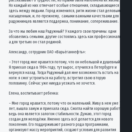
рассказывают о трудностях, которыми была наполнена их жизнь.
Но каждый из них отмечает особые отношения, складывающиеся
здесь между людьми. Город изменился, ритм жизни стал деловым,
насыщенным, и, по-прежнему, самыми важными качествами для
радужнинцев являются поддержка, понимание, сопереживание.
За что мы любим наш Радужный? У каждого свои причины: одни
обзавелись семьями, другие состоялись здесь как профессионалы,
а для третьих он стал родиной.
Александр, сотрудник ОАО «Варьёганнефть»:
– Этот город мне нравится потому, что он небольшой и душевный.
Я приехал сюда в 1984 году, тут вырос, отучился в Петербурге и
вернулся назад. Тогда Радужный дал мне возможность встать на
ноги: я смог устроиться на работу, встретил свою вторую
половинку. Сейчас уже никуда уезжать не хочется.
Елена, воспитывает ребенка:
– Мне город нравится, потому что он маленький. Живу в нем уже 7
лет, вышла замуж и приехала сюда. Смогла найти хорошую работу,
ведь она является залогом стабильности. Думаю, этот город
создан для молодёжи. Именно здесь всё делается для нового
поколения. Его поддерживают разного рода программами,
организуют массу мероприятий, создают условия для развития