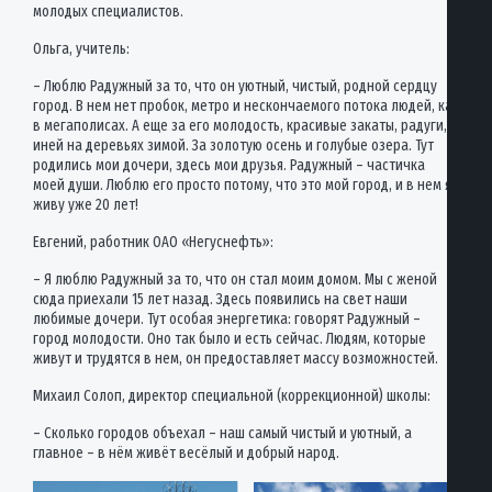
молодых специалистов.
Ольга, учитель:
– Люблю Радужный за то, что он уютный, чистый, родной сердцу
город. В нем нет пробок, метро и нескончаемого потока людей, как
в мегаполисах. А еще за его молодость, красивые закаты, радуги,
иней на деревьях зимой. За золотую осень и голубые озера. Тут
родились мои дочери, здесь мои друзья. Радужный – частичка
моей души. Люблю его просто потому, что это мой город, и в нем я
живу уже 20 лет!
Евгений, работник ОАО «Негуснефть»:
– Я люблю Радужный за то, что он стал моим домом. Мы с женой
сюда приехали 15 лет назад. Здесь появились на свет наши
любимые дочери. Тут особая энергетика: говорят Радужный –
город молодости. Оно так было и есть сейчас. Людям, которые
живут и трудятся в нем, он предоставляет массу возможностей.
Михаил Солоп, директор специальной (коррекционной) школы:
– Сколько городов объехал – наш самый чистый и уютный, а
главное – в нём живёт весёлый и добрый народ.