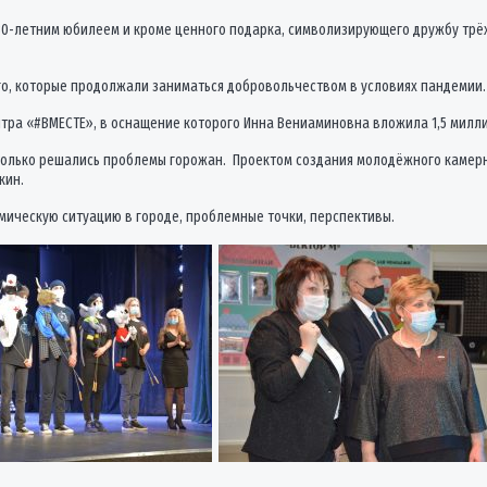
30-летним юбилеем и кроме ценного подарка, символизирующего дружбу трёх
го, которые продолжали заниматься добровольчеством в условиях пандемии.
ра «#ВМЕСТЕ», в оснащение которого Инна Вениаминовна вложила 1,5 милли
только решались проблемы горожан. Проектом создания молодёжного камерн
кин.
мическую ситуацию в городе, проблемные точки, перспективы.