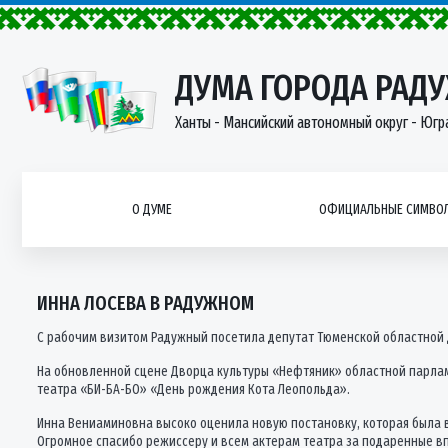
ДУМА ГОРОДА РАД
Ханты - Мансийский автономный округ - Югр
О ДУМЕ
ОФИЦИАЛЬНЫЕ СИМВОЛ
ИННА ЛОСЕВА В РАДУЖНОМ
С рабочим визитом Радужный посетила депутат Тюменской областной 
На обновленной сцене Дворца культуры «Нефтяник» областной парлам
театра «БИ-БА-БО» «День рождения Кота Леопольда».
Инна Вениаминовна высоко оценила новую постановку, которая была в
Огромное спасибо режиссеру и всем актерам театра за подаренные в