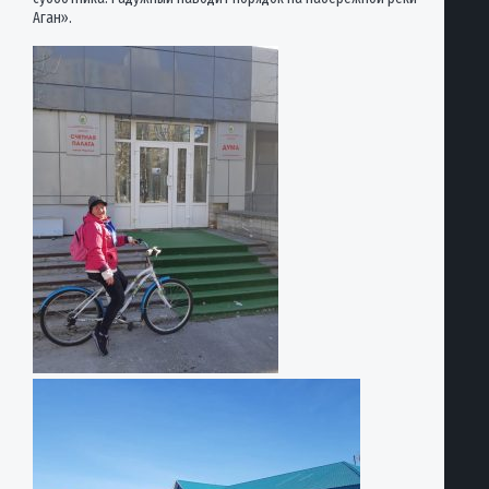
Аган».