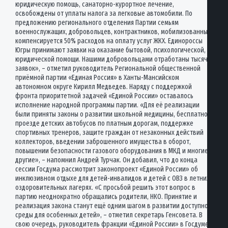
юридическую помощь, санаторно-курортное лечение,
освобождены от уплаты налога за легковые автомобили. По
предложению регионального отделения Партии семьям
военнослужащих, добровольцев, контрактников, мобилизованных
компенсируется 50% расходов на оплату услуг ЖКХ. Единороссы
Югры принимают заявки на оказание бытовой, психологической,
юридической помощи. Нашими добровольцами отработаны тысячи
заявок», – отметил руководитель Региональной общественной
приёмной партии «Единая Россия» в Ханты-Мансийском
автономном округе Кирилл Медведев. Наряду с поддержкой
фронта приоритетной задачей «Единой России» оставалось
исполнение народной программы партии. «Для её реализации
были приняты законы о развитии школьной медицины, бесплатном
проезде детских автобусов по платным дорогам, поддержке
спортивных тренеров, защите граждан от незаконных действий
коллекторов, введении заброшенного имущества в оборот,
повышении безопасности газового оборудования в МКД и многие
другие», – напомнил Андрей Турчак. Он добавил, что до конца
сессии Госдума рассмотрит законопроект «Единой России» об
инклюзивном отдыхе для детей-инвалидов и детей с ОВЗ в летних
оздоровительных лагерях. «С просьбой решить этот вопрос в
партию неоднократно обращались родители, НКО. Принятие и
реализация закона станут ещё одним шагом в развитии доступной
среды для особенных детей», – отметил секретарь Генсовета. В
свою очередь, руководитель фракции «Единой России» в Госдуме