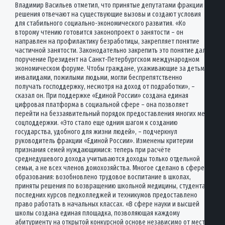
Владимир Васильев отметил, что принятые депутатами фракции
решения отвечают на существующие вызовы и создают условия
для стабильного социально-экономического развития. «Ко
второму чтению готовится законопроект о занятости – он
направлен на профилактику безработицы, закрепляет понятие
частичной занятости. Законодательно закрепить это понятие дал
поручение Президент на Санкт-Петербургском международном
экономическом форуме. Чтобы граждане, ухаживающие за детьми,
инвалидами, пожилыми людьми, могли беспрепятственно
получать господдержку, несмотря на доход от подработки», –
сказал он. При поддержке «Единой России» создана единая
цифровая платформа в социальной сфере – она позволяет
перейти на беззаявительный порядок предоставления многих мер
соцподдержки. «Это стало еще одним шагом к созданию
государства, удобного для жизни людей», – подчеркнул
руководитель фракции «Единой России». Изменены критерии
признания семей нуждающимися: теперь при расчёте
среднедушевого дохода учитываются доходы только отдельной
семьи, а не всех членов домохозяйства. Многое сделано в сфере
образования: возобновлено трудовое воспитание в школах,
приняты решения по возвращению школьной медицины, студентам
последних курсов педколледжей и техникумов предоставлено
право работать в начальных классах. «В сфере науки и высшей
школы создана единая площадка, позволяющая каждому
абитуриенту на открытой конкурсной основе независимо от места