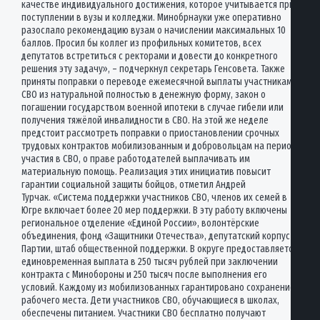
качестве индивидуального достижения, которое учитывается при
поступлении в вузы и колледжи. Минобрнауки уже оперативно
разослало рекомендацию вузам о начислении максимальных 10
баллов. Просил бы коллег из профильных комитетов, всех
депутатов встретиться с ректорами и довести до конкретного
решения эту задачу», – подчеркнул секретарь Генсовета. Также
приняты поправки о переводе ежемесячной выплаты участникам
СВО из натуральной полностью в денежную форму, закон о
погашении государством военной ипотеки в случае гибели или
получения тяжёлой инвалидности в СВО. На этой же неделе
предстоит рассмотреть поправки о приостановлении срочных
трудовых контрактов мобилизованным и добровольцам на период
участия в СВО, о праве работодателей выплачивать им
материальную помощь. Реализация этих инициатив повысит
гарантии социальной защиты бойцов, отметил Андрей
Турчак. «Система поддержки участников СВО, членов их семей в
Югре включает более 20 мер поддержки. В эту работу включены
региональное отделение «Единой России», волонтёрские
объединения, фонд «Защитники Отечества», депутатский корпус
Партии, штаб общественной поддержки. В округе предоставляется
единовременная выплата в 250 тысяч рублей при заключении
контракта с Минобороны и 250 тысяч после выполнения его
условий. Каждому из мобилизованных гарантировано сохранение
рабочего места. Дети участников СВО, обучающиеся в школах,
обеспечены питанием. Участники СВО бесплатно получают