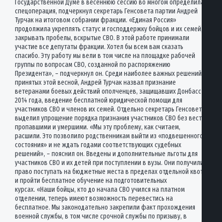
Государственной Думе в весеннюю сессию во многом определила
спецоперация, подчеркнул секретарь Генсовета партии Андрей
Турчак на итоговом собрании фракции. «Единая Россия»
продолжила укреплять статус и господдержку бойцов и их семей,
закрывать пробелы, вскрытые СВО. В этой работе принимали
участие все депутаты фракции. Хотел бы всем вам сказать
спасибо. Эту работу мы вели в том числе на площадке рабочей
группы по вопросам СВО, созданной по распоряжению
Президента», – подчеркнул он. Среди наиболее важных решений,
принятых этой весной, Андрей Турчак назвал признание
ветеранами боевых действий ополченцев, защищавших Донбасс с
2014 года, введение бесплатной юридической помощи для
участников СВО и членов их семей. Отдельно секретарь Генсовета
выделил упрощение порядка признания участников СВО без вести
пропавшими и умершими. «Мы эту проблему, как считаем,
расшили. Это позволило родственникам выйти из «подвешенного
состояния» и не ждать годами соответствующих судебных
решений», – пояснил он. Введены и дополнительные льготы для
участников СВО и их детей при поступлении в вузы. Они получили
право поступать на бюджетные места в пределах отдельной квоты
и пройти бесплатное обучение на подготовительных
курсах. «Наши бойцы, кто до начала СВО учился на платном
отделении, теперь имеют возможность перевестись на
бесплатное. Мы законодательно закрепили факт прохождения
военной службы, в том числе срочной службы по призыву, в