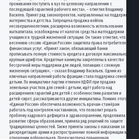
проживания поступить в вуз по целевому направлению с
последующей гарантией рабочего места», – отметил Владимир
Василев. Принят ряд законопроектов, направленных на поддержку
материнства и детства. Запрещена продажа вейпов
несовершеннолетним, расширена возможность использования
маткапитала, освобождены от налогов средства матподдержки
учащимся в трудной жизненной ситуации. Он также отметил, что в
весеннюю сессию «Единая Россия» защитила права потребителей
финансовых услуг. «Принят закон, обязывающий банки
прописывать полную стоимость кредита в договоре максимально
крупным шрифтом. Кредитные каникулы закреплены в качестве
бессрочной меры поддержки для людей, попавших с сложную
жизненную ситуацию», – сказал Владимир Васильев. Одним из
ключевых направлений работы фракции стала поддержка семей с
детьми. По инициативе партии отменен НДФЛ при продаже
земельных участков для семей с детьми, идёт работа над
расширением гарантий для детей с особенностями развития и
детей-сирот, рассматриваются другие инициативы. Помимо этого,
«Единая Россия» обеспечила возможность врачам-стажёрам
работать под контролем наставников, что позволит решать
проблему кадрового дефицита в здравоохранении, продолжила
развитие сферы образования, приняла ряд решений по защите
традиционных ценностей. Также приняты законы о наказании за
дискредитацию армии и распространение ложной информации в
отношении добровольцев. Предусмотрена повышенная