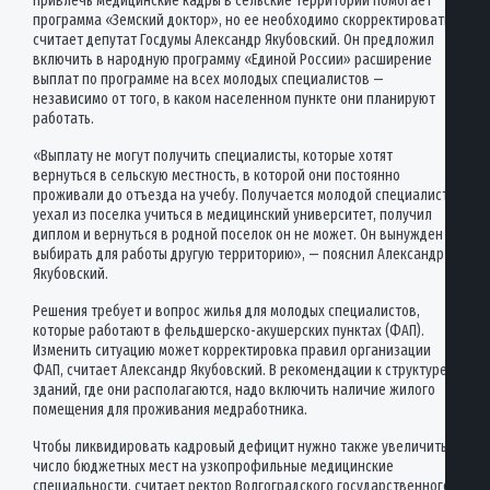
Привлечь медицинские кадры в сельские территории помогает
программа «Земский доктор», но ее необходимо скорректировать,
считает депутат Госдумы Александр Якубовский. Он предложил
включить в народную программу «Единой России» расширение
выплат по программе на всех молодых специалистов —
независимо от того, в каком населенном пункте они планируют
работать.
«Выплату не могут получить специалисты, которые хотят
вернуться в сельскую местность, в которой они постоянно
проживали до отъезда на учебу. Получается молодой специалист
уехал из поселка учиться в медицинский университет, получил
диплом и вернуться в родной поселок он не может. Он вынужден
выбирать для работы другую территорию», — пояснил Александр
Якубовский.
Решения требует и вопрос жилья для молодых специалистов,
которые работают в фельдшерско-акушерских пунктах (ФАП).
Изменить ситуацию может корректировка правил организации
ФАП, считает Александр Якубовский. В рекомендации к структуре
зданий, где они располагаются, надо включить наличие жилого
помещения для проживания медработника.
Чтобы ликвидировать кадровый дефицит нужно также увеличить
число бюджетных мест на узкопрофильные медицинские
специальности, считает ректор Волгоградского государственного