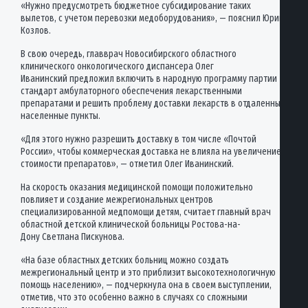
«Нужно предусмотреть бюджетное субсидирование таких
вылетов, с учетом перевозки медоборудования», — пояснил Юрий
Козлов.
В свою очередь, главврач Новосибирского областного
клинического онкологического диспансера Олег
Иванинский предложил включить в народную программу партии
стандарт амбулаторного обеспечения лекарственными
препаратами и решить проблему доставки лекарств в отдаленные
населенные пункты.
«Для этого нужно разрешить доставку в том числе «Почтой
России», чтобы коммерческая доставка не влияла на увеличение
стоимости препаратов», — отметил Олег Иванинский.
На скорость оказания медицинской помощи положительно
повлияет и создание межрегиональных центров
специализированной медпомощи детям, считает главный врач
областной детской клинической больницы Ростова-на-
Дону Светлана Пискунова.
«На базе областных детских больниц можно создать
межрегиональный центр и это приблизит высокотехнологичную
помощь населению», — подчеркнула она в своем выступлении,
отметив, что это особенно важно в случаях со сложными