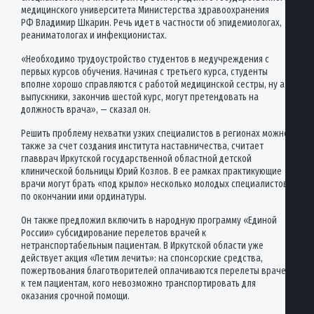
медицинского университета Министерства здравоохранения
РФ Владимир Шкарин. Речь идет в частности об эпидемиологах,
реаниматологах и инфекционистах.
«Необходимо трудоустройство студентов в медучреждения с
первых курсов обучения. Начиная с третьего курса, студенты
вполне хорошо справляются с работой медицинской сестры, ну а
выпускники, закончив шестой курс, могут претендовать на
должность врача», — сказал он.
Решить проблему нехватки узких специалистов в регионах можно
также за счет создания института наставничества, считает
главврач Иркутской государственной областной детской
клинической больницы Юрий Козлов. В ее рамках практикующие
врачи могут брать «под крыло» несколько молодых специалистов
по окончании ими ординатуры.
Он также предложил включить в народную программу «Единой
России» субсидирование перелетов врачей к
нетранспортабельным пациентам. В Иркутской области уже
действует акция «Летим лечить»: на спонсорские средства,
пожертвования благотворителей оплачиваются перелеты врачей
к тем пациентам, кого невозможно транспортировать для
оказания срочной помощи.