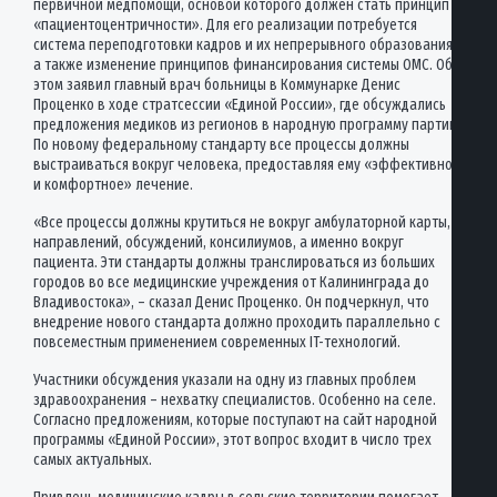
первичной медпомощи, основой которого должен стать принцип
«пациентоцентричности». Для его реализации потребуется
система переподготовки кадров и их непрерывного образования,
а также изменение принципов финансирования системы ОМС. Об
этом заявил главный врач больницы в Коммунарке Денис
Проценко в ходе стратсессии «Единой России», где обсуждались
предложения медиков из регионов в народную программу партии.
По новому федеральному стандарту все процессы должны
выстраиваться вокруг человека, предоставляя ему «эффективное
и комфортное» лечение.
«Все процессы должны крутиться не вокруг амбулаторной карты,
направлений, обсуждений, консилиумов, а именно вокруг
пациента. Эти стандарты должны транслироваться из больших
городов во все медицинские учреждения от Калининграда до
Владивостока», – сказал Денис Проценко. Он подчеркнул, что
внедрение нового стандарта должно проходить параллельно с
повсеместным применением современных IT-технологий.
Участники обсуждения указали на одну из главных проблем
здравоохранения – нехватку специалистов. Особенно на селе.
Согласно предложениям, которые поступают на сайт народной
программы «Единой России», этот вопрос входит в число трех
самых актуальных.