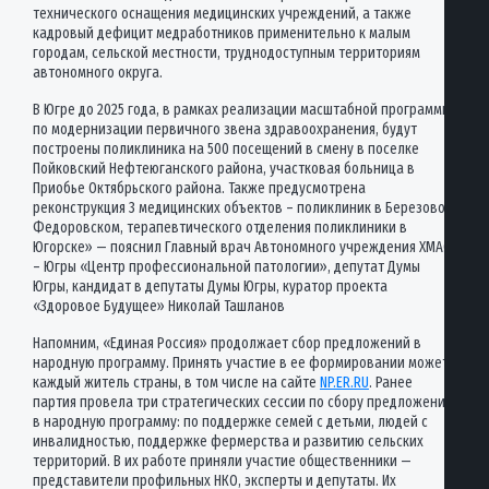
технического оснащения медицинских учреждений, а также
кадровый дефицит медработников применительно к малым
городам, сельской местности, труднодоступным территориям
автономного округа.
В Югре до 2025 года, в рамках реализации масштабной программы
по модернизации первичного звена здравоохранения, будут
построены поликлиника на 500 посещений в смену в поселке
Пойковский Нефтеюганского района, участковая больница в
Приобье Октябрьского района. Также предусмотрена
реконструкция 3 медицинских объектов – поликлиник в Березово и
Федоровском, терапевтического отделения поликлиники в
Югорске» — пояснил Главный врач Автономного учреждения ХМАО
– Югры «Центр профессиональной патологии», депутат Думы
Югры, кандидат в депутаты Думы Югры, куратор проекта
«Здоровое Будущее» Николай Ташланов
Напомним, «Единая Россия» продолжает сбор предложений в
народную программу. Принять участие в ее формировании может
каждый житель страны, в том числе на сайте
NP.ER.RU
. Ранее
партия провела три стратегических сессии по сбору предложений
в народную программу: по поддержке семей с детьми, людей с
инвалидностью, поддержке фермерства и развитию сельских
территорий. В их работе приняли участие общественники —
представители профильных НКО, эксперты и депутаты. Их