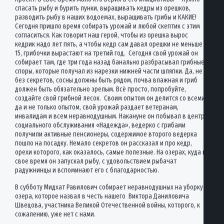
спасать рыбу и бурить лунки, выращивать кедры из орешков,
разводить рыбу в наших водоемах, выращивать грибы и КАКИЕ!
Сегодня пришло время собирать урожай и любой скептик с этим
согласиться. Как говорит наш герой, чтобы из орешка вырос
кедрик надо лет пять, а чтобы кедр сам давал орешки не меньше —
15, грибочки вырастают на третий год. Сегодня свой урожай он
собирает там, где три года назад банально разбрасывал грибные
споры, которые получал из нарезки нижней части шляпки. Да, не
без секретов, сосны должны быть рядом, почва влажная и гриб
должен быть обязательно зрелым. Всё просто, попробуйте,
создайте свой грибной лесок. Своим опытом он делится со всеми,
да и не только опытом, свой урожай раздает ветеранам,
инвалидам и всем неравнодушным. Накануне он побывал в центре
социального обслуживания «Надежда», ведерко с грибами
получили активные пенсионеры, содержимое второго ведерка
пошло на посадку. Немало секретов он рассказал и про кедр,
орехи которого, как оказалось, самые полезные. На озерах, куда в
свое время он запускал рыбу, с удовольствием рыбачат
радужнинцы и вспоминают его с благодарностью.
В субботу Мидхат Равилович собирает неравнодушных на уборку
озера, которое назвал в честь нашего Виктора Даниловича
Швецова, участника Великой Отечественной войны, которого, к
сожалению, уже нет с нами.