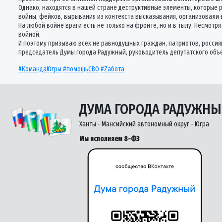
Однако, находятся в нашей стране деструктивные элементы, которые 
войны, фейков, вырывания из контекста высказывания, организовали 
На любой войне враги есть не только на фронте, но и в тылу. Несмотр
войной.
И поэтому призываю всех не равнодушных граждан, патриотов, россия
председатель Думы города Радужный, руководитель депутатского объ
#КомандаЮгры
#помощьСВО
#Zабота
ДУМА ГОРОДА РАДУЖН
Ханты - Мансийский автономный округ - Югра
Мы исполняем 8-ФЗ