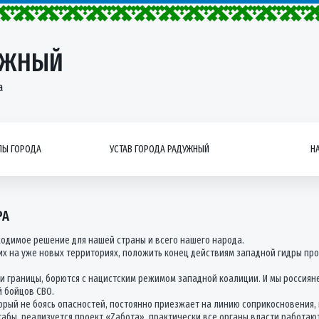
УЖНЫЙ
а
Ы ГОРОДА
УСТАВ ГОРОДА РАДУЖНЫЙ
Н
РА
ходимое решение для нашей страны и всего нашего народа.
 на уже новых территориях, положить конец действиям западной гидры прот
и границы, борются с нацистским режимом западной коалиции. И мы россияне
й бойцов СВО.
торый не боясь опасностей, постоянно приезжает на линию соприкосновения,
абы, реализуется проект «Zабота», практически все органы власти работаю