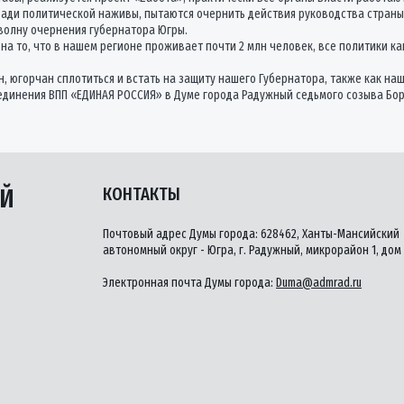
ради политической наживы, пытаются очернить действия руководства страны
волну очернения губернатора Югры.
я на то, что в нашем регионе проживает почти 2 млн человек, все политики 
н, югорчан сплотиться и встать на защиту нашего Губернатора, также как 
единения ВПП «ЕДИНАЯ РОССИЯ» в Думе города Радужный седьмого созыва Бор
ЫЙ
КОНТАКТЫ
Почтовый адрес Думы города: 628462, Ханты-Мансийский
автономный округ - Югра, г. Радужный, микрорайон 1, дом 
Электронная почта Думы города:
Duma@admrad.ru