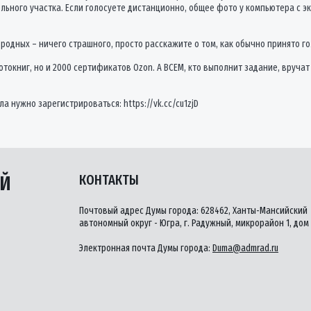
ьного участка. Если голосуете дистанционно, общее фото у компьютера с э
х родных – ничего страшного, просто расскажите о том, как обычно принято 
отокниг, но и 2000 сертификатов Ozon. А ВСЕМ, кто выполнит задание, вруч
а нужно зарегистрироваться: https://vk.cc/cu1zjD
ЫЙ
КОНТАКТЫ
Почтовый адрес Думы города: 628462, Ханты-Мансийский
автономный округ - Югра, г. Радужный, микрорайон 1, дом 
Электронная почта Думы города:
Duma@admrad.ru