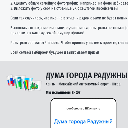
2. Сделать общую семейную фотографию, например, на фоне избирател
3. Выложить фото у себя на странице VK с хештэгом #всейсемьей
Если так случилось, что именно в эти дни рядом с вами не будет ваши
Выполнив это задание, вы станете участником розыгрыша не только ф
приложить к вашему семейному портфолио!
Розыгрыш состоится 4 апреля. Чтобы принять участие в проекте, сначал
Всей семьей выбираем будущее и выигрываем призы!
ДУМА ГОРОДА РАДУЖН
Ханты - Мансийский автономный округ - Югра
Мы исполняем 8-ФЗ