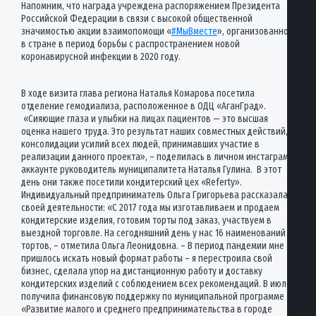
Напомним, что награда учреждена распоряжением Президента
Российской Федерации в связи с высокой общественной
значимостью акции взаимопомощи «
#МыВместе
», организованной
в стране в период борьбы с распространением новой
коронавирусной инфекции в 2020 году.
В ходе визита глава региона Наталья Комарова посетила
отделение гемодиализа, расположенное в ОДЦ «АганГрад».
«Сияющие глаза и улыбки на лицах пациентов — это высшая
оценка нашего труда. Это результат наших совместных действий,
консолидации усилий всех людей, принимавших участие в
реализации данного проекта», – поделилась в личном инстаграм-
аккаунте руководитель муниципалитета Наталья Гулина. В этот
день они также посетили кондитерский цех «Referty».
Индивидуальный предприниматель Ольга Григорьева рассказала о
своей деятельности: «С 2017 года мы изготавливаем и продаем
кондитерские изделия, готовим торты под заказ, участвуем в
выездной торговле. На сегодняшний день у нас 16 наименований
тортов, – отметила Ольга Леонидовна. – В период пандемии мне
пришлось искать новый формат работы – я перестроила свой
бизнес, сделала упор на дистанционную работу и доставку
кондитерских изделий с соблюдением всех рекомендаций. В июле
получила финансовую поддержку по муниципальной программе
«Развитие малого и среднего предпринимательства в городе