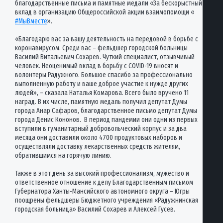
благодарственные письма и памятные медали «За бескорыстный
вклад в организацию Общероссийской акции взаимопомощи «
#МыВместе
».
«Благодарю вас за вашу деятельность на передовой в борьбе с
коронавирусом. Среди вас – фельдшер городской больницы
Василий Витальевич Сохарев. Чуткий специалист, отзывчивый
человек. Неоценимый вклад в борьбу с COVID-19 вносят и
волонтеры Радужного. Большое спасибо за профессионально
выполненную работу и ваше доброе участие к нужде других
людей», – сказала Наталья Комарова. Всего было вручено 11
наград. В их числе, памятную медаль получил депутат Думы
города Анар Сафаров, благодарственное письмо депутат Думы
города Денис Кононов. В период пандемии они одни из первых
вступили в гуманитарный добровольческий корпус и за два
месяца они доставили около 4700 продуктовых наборов и
осуществляли доставку лекарственных средств жителям,
обратившимся на горячую линию.
Также в этот день за высокий профессионализм, мужество и
ответственное отношение к делу Благодарственным письмом
Губернатора Ханты-Мансийского автономного округа – Югры
поощрены фельдшеры Бюджетного учреждения «Радужнинская
городская больница» Василий Сохарев и Алексей Гусев.