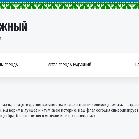
УЖНЫЙ
а
Ы ГОРОДА
УСТАВ ГОРОДА РАДУЖНЫЙ
Н
тчизны, олицетворение могущества и славы нашей великой державы – страны
ды, мы верим в лучшее и чтим свою историю. Наш флаг сегодня символизиру
и добра, благополучия и успехов во всех начинаниях!