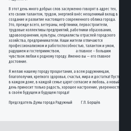
В этот день много добрых слов заслуженно говорят в адрес тех,
кто своим талантом, трудом, энергией внёс неоценимый вклад в
создание и развитие настоящего современного облика города.
Это, прежде всего, ветераны, нефтяники, первостроители,
трудовые коллективы предприятий, работники образования,
здравоохранения, культуры, специалисты отраслей городского
хозяйства, предприниматели. Наши жители отличаются
профессионализмом и работоспособностью, талантом и умом,
радушием и гостеприимством, а главное – большим
чувством любви к родному городу. Именно вы — его главное
достояние.
Я желаю нашему городу процветания, а всем радужнинцам,
благополучия, крепкого здоровья, счастья, мира и достатка! Пусть
в каждом доме, в каждой семье царят согласие и любовь, а новый
день приносит только радость, хорошее настроение, уверенность
в своём будущем и будущем города!
Председатель Думы города Радужный Г.П. Борщёв